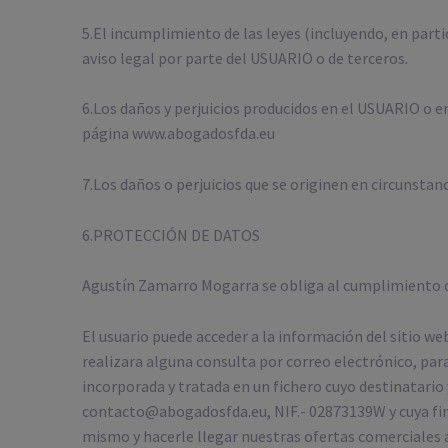
5.El incumplimiento de las leyes (incluyendo, en partic
aviso legal por parte del USUARIO o de terceros.
6.Los daños y perjuicios producidos en el USUARIO o
página www.abogadosfda.eu
7.Los daños o perjuicios que se originen en circunstan
6.PROTECCIÓN DE DATOS
Agustín Zamarro Mogarra se obliga al cumplimiento de
El usuario puede acceder a la información del sitio w
realizara alguna consulta por correo electrónico, para
incorporada y tratada en un fichero cuyo destinatari
contacto@abogadosfda.eu, NIF.- 02873139W y cuya final
mismo y hacerle llegar nuestras ofertas comerciales ada