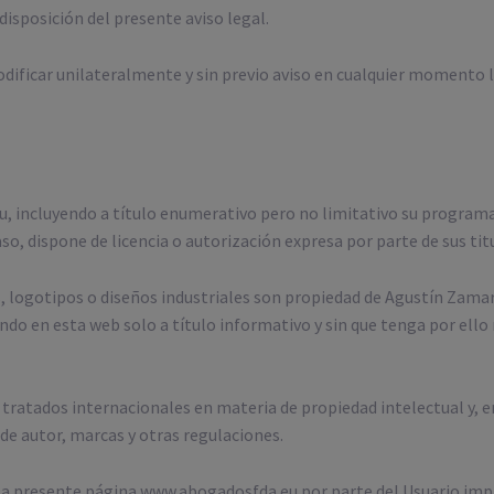
isposición del presente aviso legal.
dificar unilateralmente y sin previo aviso en cualquier momento l
, incluyendo a título enumerativo pero no limitativo su programac
o, dispone de licencia o autorización expresa por parte de sus tit
, logotipos o diseños industriales son propiedad de Agustín Zama
ndo en esta web solo a título informativo y sin que tenga por ello
tratados internacionales en materia de propiedad intelectual y, en
de autor, marcas y otras regulaciones.
e la presente página www.abogadosfda.eu por parte del Usuario im