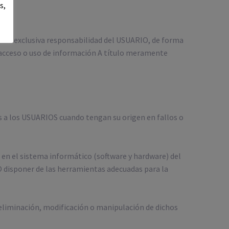
s,
n de exclusiva responsabilidad del USUARIO, de forma
 acceso o uso de información A título meramente
s a los USUARIOS cuando tengan su origen en fallos o
 en el sistema informático (software y hardware) del
 disponer de las herramientas adecuadas para la
 eliminación, modificación o manipulación de dichos