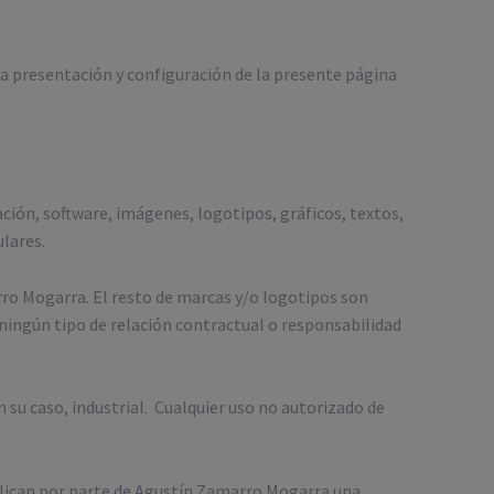
a presentación y configuración de la presente página
ión, software, imágenes, logotipos, gráficos, textos,
ulares.
rro Mogarra. El resto de marcas y/o logotipos son
 ningún tipo de relación contractual o responsabilidad
 su caso, industrial. Cualquier uso no autorizado de
plican por parte de Agustín Zamarro Mogarra una