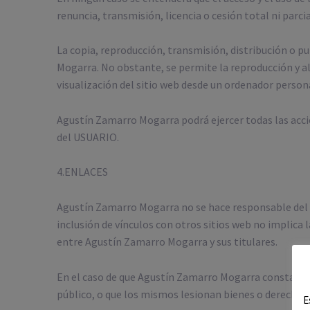
renuncia, transmisión, licencia o cesión total ni parci
La copia, reproducción, transmisión, distribución o p
Mogarra. No obstante, se permite la reproducción y a
visualización del sitio web desde un ordenador person
Agustín Zamarro Mogarra podrá ejercer todas las accio
del USUARIO.
4.ENLACES
Agustín Zamarro Mogarra no se hace responsable del co
inclusión de vínculos con otros sitios web no implica
entre Agustín Zamarro Mogarra y sus titulares.
En el caso de que Agustín Zamarro Mogarra constatase 
público, o que los mismos lesionan bienes o derechos d
E