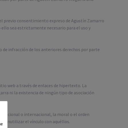
in el previo consentimiento expreso de Agustín Zamarro
ello sea estrictamente necesario para el uso y
o de infracción de los anteriores derechos por parte
tio web a través de enlaces de hipertexto. La
rra ni la existencia de ningún tipo de asociación
 nacional o internacional, la moral o el orden
o inutilizar el vínculo con aquéllos.
ue