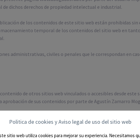
al de dichos derechos de propiedad intelectual e industrial.
ublicación de los contenidos de este sitio web están prohibidas s
lmacenamiento temporal de los contenidos del sitio web en tanto 
al.
nes administrativas, civiles o penales que le correspondan en cas
ntenido de otros sitios web vinculados o accesibles desde este si
 la aprobación de sus contenidos por parte de Agustín Zamarro Moga
Politica de cookies y Aviso legal de uso del sitio web
que alguno de dichos sitios web pudiera contravenir la legislación
e terceros susceptibles de indemnización, se procederá a suprimir 
ste sitio web utiliza cookies para mejorar su experiencia. Necesitamos q