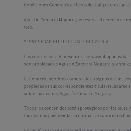
Condiciones Generales de Uso o de cualquier restante d
Agustín Zamarro Mogarra, se reserva el derecho de mo
web.
3.PROPIEDAD INTELECTUAL E INDUSTRIAL
Los contenidos del presente sitio www.abogadosfda.eu
son propiedad de Agustín Zamarro Mogarra o, en su cas
Las marcas, nombres comerciales o signos distintivos
propiedad de sus correspondientes titulares, aparecie
sobre las mismas Agustín Zamarro Mogarra.
Todos los contenidos están protegidos por las leyes y 
los mismos puede violar la normativa sobre derechos 
En ningún caso se entenderá que el acceso y el uso d