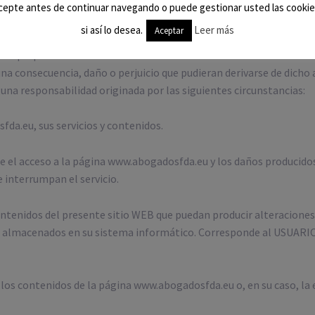
cepte antes de continuar navegando o puede gestionar usted las cookie
si así lo desea.
Leer más
Aceptar
so que pueda hacerse de la información contenida en la misma so
a consecuencia, daño o perjuicio que pudieran derivarse de dicho
a responsabilidad originada por las siguientes circunstancias:
fda.eu, sus servicios y contenidos.
e el acceso a la página www.abogadosfda.eu y los daños producido
 interrumpan el servicio.
contenidos del presente sitio WEB que puedan producir alteraciones
 almacenados en su sistema informático. Corresponde al USUARIO
 los contenidos de la página www.abogadosfda.eu o, en su caso, la