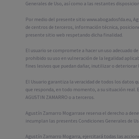
Generales de Uso, así como a las restantes disposicion
Por medio del presente sitio www.abogadosfda.eu, Agu
de centros de terceros, información técnica, posicion
presente sitio web respetando dicha finalidad.
El usuario se compromete a hacer un uso adecuado de
prohibido su uso en vulneración de la legalidad aplica
fines lesivos que puedan dañar, inutilizar o deteriorar
El Usuario garantiza la veracidad de todos los dato
que responda, en todo momento, a su situación real. E
AGUSTIN ZAMARRO o a terceros.
Agustín Zamarro Mogarrase reserva el derecho a deneg
incumplan las presentes Condiciones Generales de Uso 
Agustín Zamarro Mogarra, ejercitará todas las accion