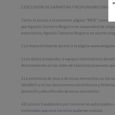
a
5.EXCLUSIÓN DE GARANTÍAS Y RESPONSABILIDAD
Tanto el acceso a la presente página “WEB” como el u
que Agustín Zamarro Mogarra no responderá de ningun
enunciativo, Agustín Zamarro Mogarra no asume ningun
1.La imposibilidad de acceso a la página www.abogados
2.Los daños producidos a equipos informáticos durant
desconexiones en las redes de telecomunicaciones que
3.La existencia de virus o de otros elementos en los 
USUARIO o en los documentos electrónicos y ficheros
detección y desinfección de estos elementos.
4.El acceso fraudulento por terceros no autorizados a
contenidos que esos terceros pudieran realizar.