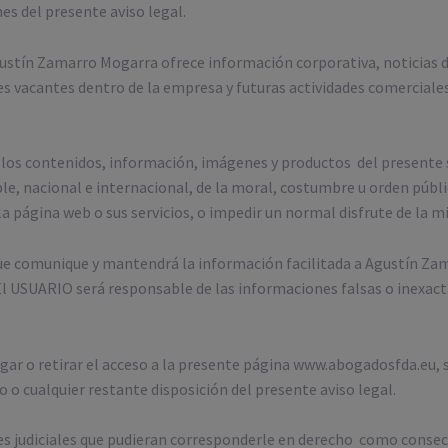
es del presente aviso legal.
stín Zamarro Mogarra ofrece información corporativa, noticias del
es vacantes dentro de la empresa y futuras actividades comerciales
 los contenidos, información, imágenes y productos del presente
ble, nacional e internacional, de la moral, costumbre u orden públi
 la página web o sus servicios, o impedir un normal disfrute de la 
s que comunique y mantendrá la información facilitada a Agustín 
l USUARIO será responsable de las informaciones falsas o inexactas
ar o retirar el acceso a la presente página www.abogadosfda.eu, s
o cualquier restante disposición del presente aviso legal.
es judiciales que pudieran corresponderle en derecho como conse