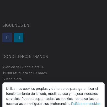
SÍGUENOS EN:
DONDE ENCONTRANOS
Avenida de Guadalajara 36
19200 Azuqueca de Henares
Guadalajara
Tfno.-+34 949883219
Utilizamos cookies propias y de terceros para garantizar el
contacto@abogadosfda.eu
funcionamiento de la web, medir su uso y mejorar nuestros
Mañanas de 10:00a 14:00
servicios. Puede aceptar todas las cookies, rechazar las no
Tardes de 17:00 a 20:00
necesarias o configurar sus preferencias.
Política de cookies