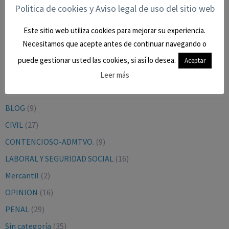
Politica de cookies y Aviso legal de uso del sitio web
BUSCAR EN EL BLOG
Este sitio web utiliza cookies para mejorar su experiencia.
Necesitamos que acepte antes de continuar navegando o
puede gestionar usted las cookies, si así lo desea.
Aceptar
Leer más
CATEGORÍAS
BLOG
(9)
CIVIL
(27)
CONTENCIOSO-ADMTVO.
(9)
LABORAL Y SEGURIDAD SOCIAL
(16)
Mercantil
(2)
OPINION
(16)
PENAL
(29)
Sin categoría
(35)