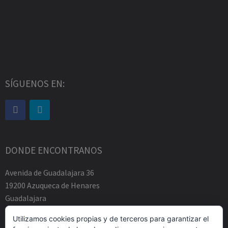
SÍGUENOS EN:
DONDE ENCONTRANOS
Avenida de Guadalajara 36
19200 Azuqueca de Henares
Guadalajara
Tfno.-+34 949883219
Utilizamos cookies propias y de terceros para garantizar el
contacto@abogadosfda.eu