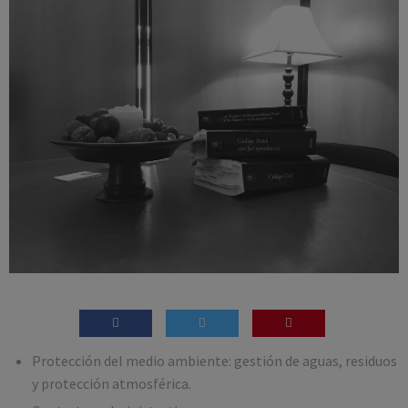
Protección del medio ambiente: gestión de aguas, residuos
y protección atmosférica.