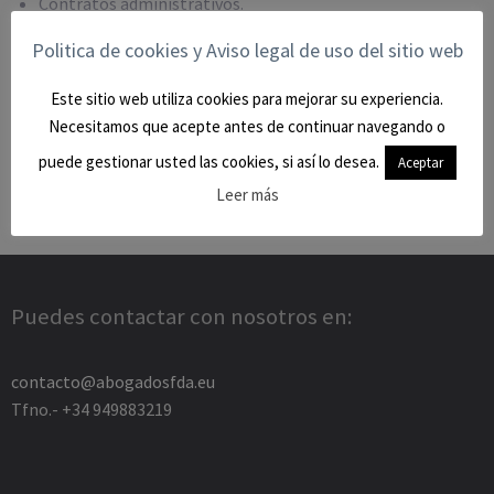
Contratos administrativos.
Asesoramiento a las Administraciones Públicas.
Politica de cookies y Aviso legal de uso del sitio web
Autorizaciones y licencias.
Este sitio web utiliza cookies para mejorar su experiencia.
Expropiación forzosa.
Necesitamos que acepte antes de continuar navegando o
Responsabilidad patrimonial.
puede gestionar usted las cookies, si así lo desea.
Aceptar
Aguas, minas, montes e infraestructuras.
Leer más
Recursos administrativos y contencioso-administrativos.
Puedes contactar con nosotros en:
contacto@abogadosfda.eu
Tfno.- +34 949883219