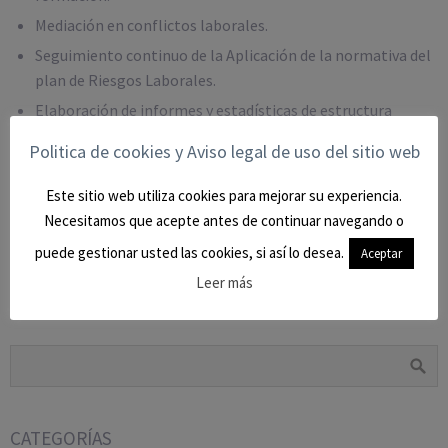
Mediación en conflictos laborales.
Seguimiento continuo de la Aplicación de la normativa del
plan de Riesgos Laborales.
Elaboración de informes y estadísticas de estructura
salarial, absentismo laboral, entre otros.
Politica de cookies y Aviso legal de uso del sitio web
Comparte esto:
Este sitio web utiliza cookies para mejorar su experiencia.
Necesitamos que acepte antes de continuar navegando o
puede gestionar usted las cookies, si así lo desea.
Aceptar
Leer más
BUSCAR EN EL BLOG
CATEGORÍAS