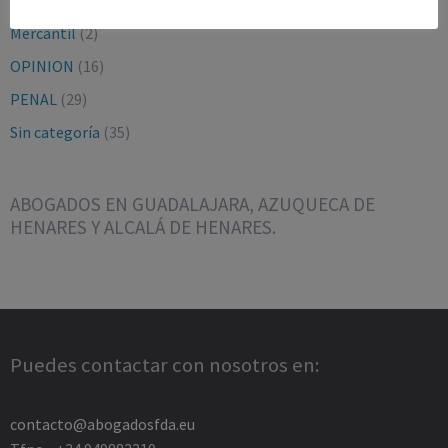
LABORAL Y SEGURIDAD SOCIAL
(16)
Mercantil
(2)
OPINION
(16)
PENAL
(29)
Sin categoría
(35)
ABOGADOS EN GUADALAJARA, AZUQUECA DE
HENARES Y ALCALÁ DE HENARES.
Puedes contactar con nosotros en:
contacto@abogadosfda.eu