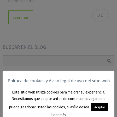
injerencia en su…
0
Leer más
BUSCAR EN EL BLOG
CATEGORÍAS
Politica de cookies y Aviso legal de uso del sitio web
BLOG
(9)
Este sitio web utiliza cookies para mejorar su experiencia.
Necesitamos que acepte antes de continuar navegando o
CIVIL
(27)
puede gestionar usted las cookies, si así lo desea.
Aceptar
CONTENCIOSO-ADMTVO.
(9)
Leer más