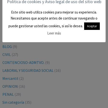
Politica de cookies y Aviso legal de uso del sitio web
BUSCAR EN EL BLOG
Este sitio web utiliza cookies para mejorar su experiencia.
Necesitamos que acepte antes de continuar navegando o
puede gestionar usted las cookies, si así lo desea.
Aceptar
Leer más
CATEGORÍAS
BLOG
(9)
CIVIL
(27)
CONTENCIOSO-ADMTVO.
(9)
LABORAL Y SEGURIDAD SOCIAL
(16)
Mercantil
(2)
OPINION
(16)
PENAL
(29)
Sin categoría
(35)