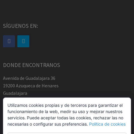
SÍGUENOS EN:
DONDE ENCONTRANOS
Avenida de Guadalajara 36
19200 Azuqueca de Henares
Guadalajara
Tfno.-+34 949883219
Utilizamos cookies propias y de terceros para garantizar el
contacto@abogadosfda.eu
funcionamiento de la web, medir su uso y mejorar nuestros
Mañanas de 10:00a 14:00
servicios. Puede aceptar todas las cookies, rechazar las no
Tardes de 17:00 a 20:00
necesarias o configurar sus preferencias.
Política de cookies