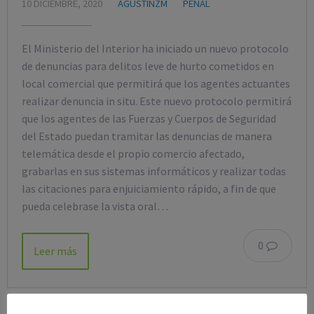
10 DICIEMBRE, 2020
AGUSTINZM
PENAL
El Ministerio del Interior ha iniciado un nuevo protocolo
de denuncias para delitos leve de hurto cometidos en
local comercial que permitirá que los agentes actuantes
realizar denuncia in situ. Este nuevo protocolo permitirá
que los agentes de las Fuerzas y Cuerpos de Seguridad
del Estado puedan tramitar las denuncias de manera
telemática desde el propio comercio afectado,
grabarlas en sus sistemas informáticos y realizar todas
las citaciones para enjuiciamiento rápido, a fin de que
pueda celebrase la vista oral…
0
Leer más