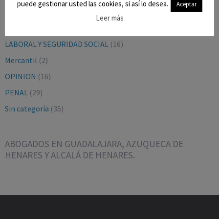
puede gestionar usted las cookies, si así lo desea.
Aceptar
CIVIL
(27)
Leer más
CONTENCIOSO-ADMTVO.
(9)
LABORAL Y SEGURIDAD SOCIAL
(16)
Mercantil
(2)
OPINION
(16)
PENAL
(29)
Sin categoría
(35)
ABOGADOS EN GUADALAJARA, AZUQUECA DE
HENARES Y ALCALÁ DE HENARES.