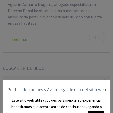
Agustín Zamarro Mogarra, abogado especialista en
Derecho Penal ha obtenido una nueva sentencia
absolutoria para un cliente acusado de robo con fuerza
en casa habitada
0
Leer más
BUSCAR EN EL BLOG
Politica de cookies y Aviso legal de uso del sitio web
CATEGORÍAS
Este sitio web utiliza cookies para mejorar su experiencia.
Necesitamos que acepte antes de continuar navegando o
BLOG
(9)