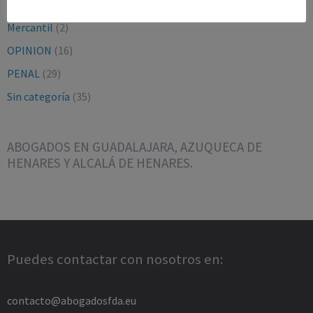
LABORAL Y SEGURIDAD SOCIAL
(16)
Mercantil
(2)
OPINION
(16)
PENAL
(29)
Sin categoría
(35)
ABOGADOS EN GUADALAJARA, AZUQUECA DE
HENARES Y ALCALÁ DE HENARES.
Puedes contactar con nosotros en:
contacto@abogadosfda.eu