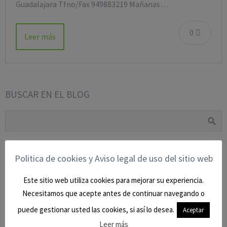
Guadalajara Tfno/Fax 949883219 Mañanas…
0
Leer más
BUSCAR EN EL BLOG
CATEGORÍAS
Politica de cookies y Aviso legal de uso del sitio web
BLOG
(9)
Este sitio web utiliza cookies para mejorar su experiencia.
Necesitamos que acepte antes de continuar navegando o
CIVIL
(27)
puede gestionar usted las cookies, si así lo desea.
Aceptar
CONTENCIOSO-ADMTVO.
(9)
Leer más