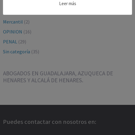
CONTENCIOSO-ADMTVO.
(9)
Leer más
LABORAL Y SEGURIDAD SOCIAL
(16)
Mercantil
(2)
OPINION
(16)
PENAL
(29)
Sin categoría
(35)
ABOGADOS EN GUADALAJARA, AZUQUECA DE
HENARES Y ALCALÁ DE HENARES.
Puedes contactar con nosotros en: