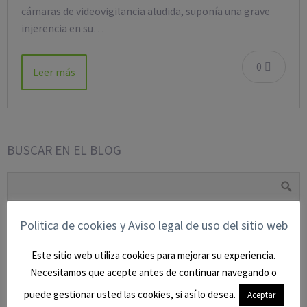
cámaras de videovigilancia aludida, suponía una grave
injerencia en su…
0
Leer más
BUSCAR EN EL BLOG
Politica de cookies y Aviso legal de uso del sitio web
CATEGORÍAS
Este sitio web utiliza cookies para mejorar su experiencia.
BLOG
(9)
Necesitamos que acepte antes de continuar navegando o
CIVIL
(27)
puede gestionar usted las cookies, si así lo desea.
Aceptar