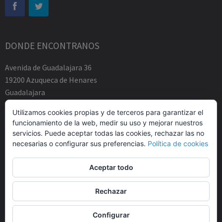
DONDE ENCONTRANOS
Avenida de Guadalajara 36
19200 Azuqueca de Henares
Guadalajara
Tfno.-+34 949883219
Utilizamos cookies propias y de terceros para garantizar el
contacto@abogadosfda.eu
funcionamiento de la web, medir su uso y mejorar nuestros
Mañanas de 10:00a 14:00
servicios. Puede aceptar todas las cookies, rechazar las no
Tardes de 17:00 a 20:00
necesarias o configurar sus preferencias.
Política de cookies
Aceptar todo
Rechazar
© Agustin Zamarro Mogarra Abogados 2026.
Allegiant
tema de
Configurar
CPOThemes.