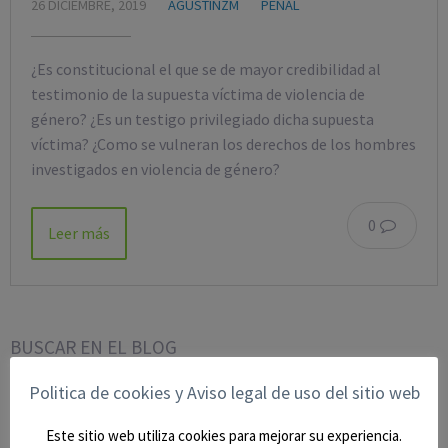
26 DICIEMBRE, 2019
AGUSTINZM
PENAL
¿Es constitucional el que se de mayor credibilidad al
testimonio de la supuesta víctima de violencia de
género? ¿Es un testigo privilegiado dicha supuesta
víctima? ¿Como se vulneran los derechos de los hombres
investigados en violencia de género?
0
Leer más
BUSCAR EN EL BLOG
Politica de cookies y Aviso legal de uso del sitio web
Este sitio web utiliza cookies para mejorar su experiencia.