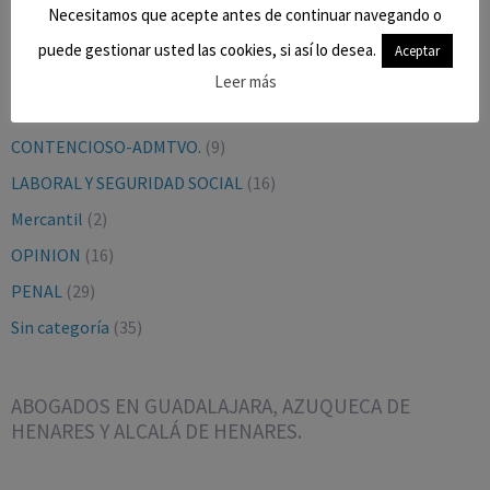
Necesitamos que acepte antes de continuar navegando o
CATEGORÍAS
puede gestionar usted las cookies, si así lo desea.
Aceptar
BLOG
(9)
Leer más
CIVIL
(27)
CONTENCIOSO-ADMTVO.
(9)
LABORAL Y SEGURIDAD SOCIAL
(16)
Mercantil
(2)
OPINION
(16)
PENAL
(29)
Sin categoría
(35)
ABOGADOS EN GUADALAJARA, AZUQUECA DE
HENARES Y ALCALÁ DE HENARES.