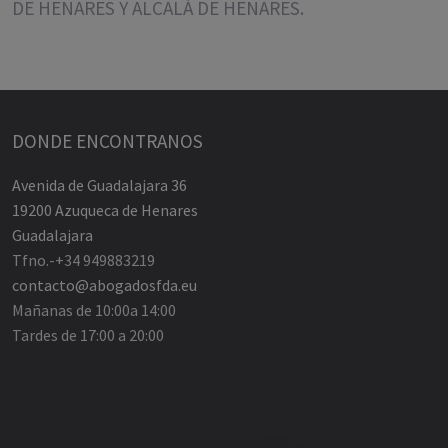
DE HENARES Y ALCALÁ DE HENARES.
DONDE ENCONTRANOS
Avenida de Guadalajara 36
19200 Azuqueca de Henares
Guadalajara
Tfno.-+34 949883219
contacto@abogadosfda.eu
Mañanas de 10:00a 14:00
Tardes de 17:00 a 20:00