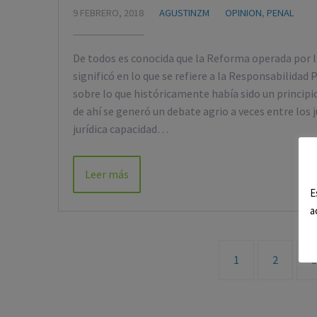
9 FEBRERO, 2018
AGUSTINZM
OPINION
,
PENAL
De todos es conocida que la Reforma operada por la
significó en lo que se refiere a la Responsabilida
sobre lo que históricamente había sido un principi
de ahí se generó un debate agrio a veces entre los j
jurídica capacidad…
Leer más
E
a
1
2
3