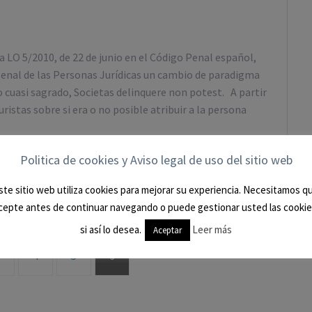
 LO 5/2010, de 22 de junio en el Código Penal español,
d Penal de las Personas Jurídicas un cambio de paradigma
o cuasi sagrado, Societas delinquere non potest. A partir
uristas sobre si era o no posible atribuir a la persona
Politica de cookies y Aviso legal de uso del sitio web
0
ste sitio web utiliza cookies para mejorar su experiencia. Necesitamos q
cepte antes de continuar navegando o puede gestionar usted las cookie
si así lo desea.
Leer más
Aceptar
4
5
6