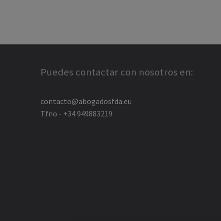
Puedes contactar con nosotros en:
contacto@abogadosfda.eu
Tfno.- +34 949883219