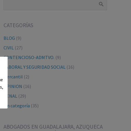
CATEGORÍAS
BLOG
(9)
CIVIL
(27)
CONTENCIOSO-ADMTVO.
(9)
LABORAL Y SEGURIDAD SOCIAL
(16)
Mercantil
(2)
ue
OPINION
(16)
s,
PENAL
(29)
Sin categoría
(35)
ABOGADOS EN GUADALAJARA, AZUQUECA