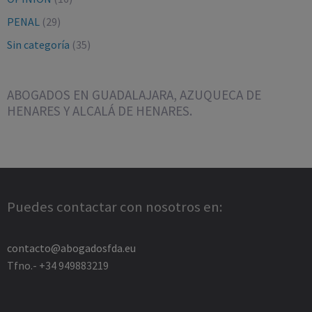
PENAL
(29)
Sin categoría
(35)
ABOGADOS EN GUADALAJARA, AZUQUECA DE
HENARES Y ALCALÁ DE HENARES.
Puedes contactar con nosotros en:
contacto@abogadosfda.eu
Tfno.- +34 949883219