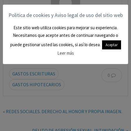
Politica de cookies y Aviso legal de uso del sitio web
Este sitio web utiliza cookies para mejorar su experiencia.
agustinzm
Necesitamos que acepte antes de continuar navegando o
Comparte esto:
puede gestionar usted las cookies, si así lo desea.
Aceptar
Leer más
GASTOS ESCRITURAS
0
GASTOS HIPOTECARIOS
« REDES SOCIALES. DERECHO AL HONOR Y PROPIA IMAGEN.
DELITO DE AGRESIÓN SEXUAL. INTIMIDACIÓN. »