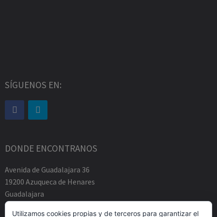
SÍGUENOS EN:
DONDE ENCONTRANOS
Avenida de Guadalajara 36
19200 Azuqueca de Henares
Guadalajara
Tfno.-+34 949883219
Utilizamos cookies propias y de terceros para garantizar el