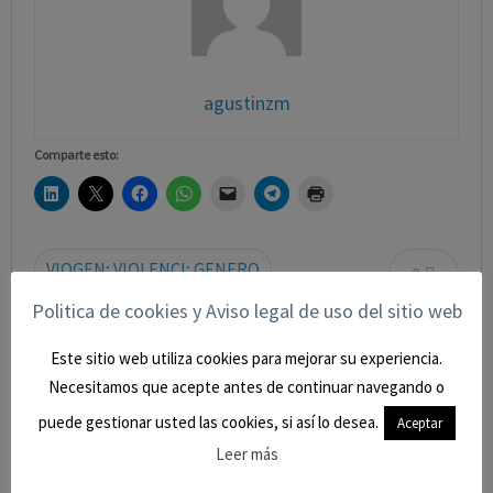
agustinzm
Comparte esto:
VIOGEN; VIOLENCI; GENERO
0
Politica de cookies y Aviso legal de uso del sitio web
Este sitio web utiliza cookies para mejorar su experiencia.
« NUEVO CASO DE ÉXITO. SENTENCIA A FAVOR DE UNA
Necesitamos que acepte antes de continuar navegando o
PENSIONISTA A LA QUE LE HABÍAN RETIRADO LA PENSIÓN
puede gestionar usted las cookies, si así lo desea.
Aceptar
NO CONTRIBUTIVA.
Leer más