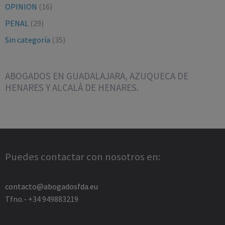
OPINION
(16)
PENAL
(29)
Sin categoría
(35)
ABOGADOS EN GUADALAJARA, AZUQUECA DE
HENARES Y ALCALÁ DE HENARES.
Puedes contactar con nosotros en:
contacto@abogadosfda.eu
Tfno.- +34 949883219