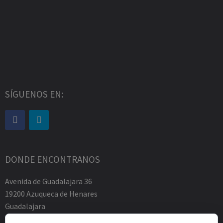
SÍGUENOS EN:
DONDE ENCONTRANOS
Avenida de Guadalajara 36
19200 Azuqueca de Henares
Guadalajara
Tfno.-+34 949883219