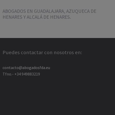
ABOGADOS EN GUADALAJARA, AZUQUECA DE
HENARES Y ALCALÁ DE HENARES.
Puedes contactar con nosotros en:
contacto@abogadosfda.eu
Tfno.- +34 949883219