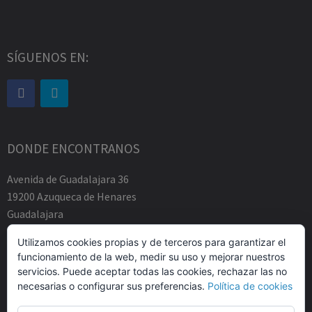
SÍGUENOS EN:
DONDE ENCONTRANOS
Avenida de Guadalajara 36
19200 Azuqueca de Henares
Guadalajara
Tfno.-+34 949883219
Utilizamos cookies propias y de terceros para garantizar el
contacto@abogadosfda.eu
funcionamiento de la web, medir su uso y mejorar nuestros
Mañanas de 10:00a 14:00
servicios. Puede aceptar todas las cookies, rechazar las no
Tardes de 17:00 a 20:00
necesarias o configurar sus preferencias.
Política de cookies