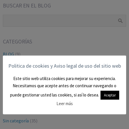
BUSCAR EN EL BLOG
CATEGORÍAS
BLOG
(9)
CIVIL
(27)
Politica de cookies y Aviso legal de uso del sitio web
CONTENCIOSO-ADMTVO.
(9)
Este sitio web utiliza cookies para mejorar su experiencia.
LABORAL Y SEGURIDAD SOCIAL
(16)
Necesitamos que acepte antes de continuar navegando o
Mercantil
(2)
puede gestionar usted las cookies, si así lo desea.
Aceptar
OPINION
(16)
Leer más
PENAL
(29)
Sin categoría
(35)