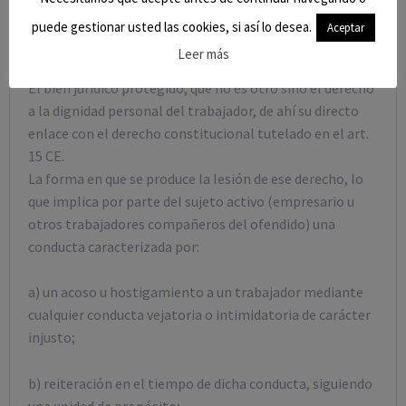
La doctrina de suplicación señala como elementos
puede gestionar usted las cookies, si así lo desea.
Aceptar
fundamentales del fenómeno estudiado:
Leer más
El bien jurídico protegido, que no es otro sino el derecho
a la dignidad personal del trabajador, de ahí su directo
enlace con el derecho constitucional tutelado en el art.
15 CE.
La forma en que se produce la lesión de ese derecho, lo
que implica por parte del sujeto activo (empresario u
otros trabajadores compañeros del ofendido) una
conducta caracterizada por:
a) un acoso u hostigamiento a un trabajador mediante
cualquier conducta vejatoria o intimidatoria de carácter
injusto;
b) reiteración en el tiempo de dicha conducta, siguiendo
una unidad de propósito;