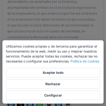
demandante, no aceptadas por la Empresa,
acompañadas de cambios en la estructura organizativa
de la empleadora, lo que evidencia que fue ese ambiente
en la empresa en los duros términos en que se produjo,
el que ha sido el único detonante de la enfermedad, lo
que provoco en el actor el cuadro de ansiedad, en
consecuencia la demanda debe ser estimada.
Utilizamos cookies propias y de terceros para garantizar el
funcionamiento de la web, medir su uso y mejorar nuestros
servicios. Puede aceptar todas las cookies, rechazar las no
necesarias o configurar sus preferencias.
Política de cookies
Aceptar todo
Rechazar
agustinzm
Configurar
Comparte esto: