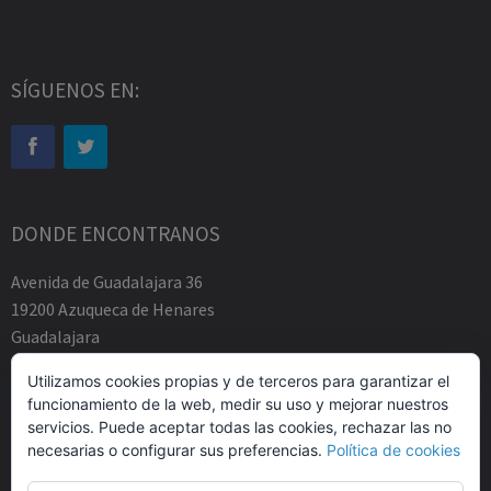
SÍGUENOS EN:
DONDE ENCONTRANOS
Avenida de Guadalajara 36
19200 Azuqueca de Henares
Guadalajara
Tfno.-+34 949883219
Utilizamos cookies propias y de terceros para garantizar el
contacto@abogadosfda.eu
funcionamiento de la web, medir su uso y mejorar nuestros
Mañanas de 10:00a 14:00
servicios. Puede aceptar todas las cookies, rechazar las no
Tardes de 17:00 a 20:00
necesarias o configurar sus preferencias.
Política de cookies