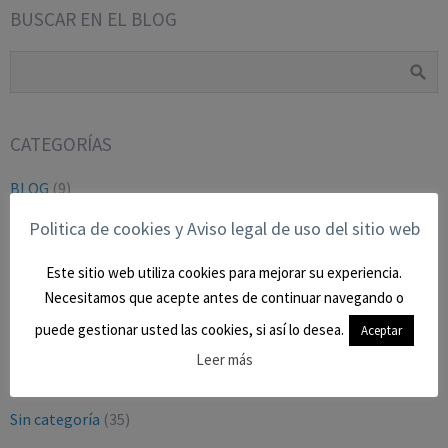
BUSCAR EN EL BLOG
CATEGORÍAS
BLOG
(9)
CIVIL
(27)
Politica de cookies y Aviso legal de uso del sitio web
CONTENCIOSO-ADMTVO.
(9)
Este sitio web utiliza cookies para mejorar su experiencia.
LABORAL Y SEGURIDAD SOCIAL
(16)
Necesitamos que acepte antes de continuar navegando o
Mercantil
(2)
puede gestionar usted las cookies, si así lo desea.
Aceptar
OPINION
(16)
Leer más
PENAL
(29)
Sin categoría
(35)