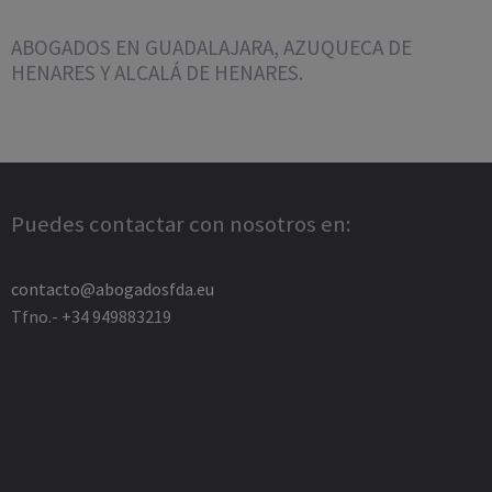
ABOGADOS EN GUADALAJARA, AZUQUECA DE
HENARES Y ALCALÁ DE HENARES.
Puedes contactar con nosotros en:
contacto@abogadosfda.eu
Tfno.- +34 949883219