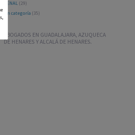
PENAL
(29)
ue
Sin categoría
(35)
s,
ABOGADOS EN GUADALAJARA, AZUQUECA
DE HENARES Y ALCALÁ DE HENARES.