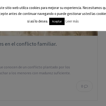
ste sitio web utiliza cookies para mejorar su experiencia. Necesitamos q
cepte antes de continuar navegando o puede gestionar usted las cookie
si así lo desea.
Leer más
Aceptar
 en el conflicto familiar.
que conocen de un conflicto plantado por los
cuchar a los menores con madurez suficiente.
0