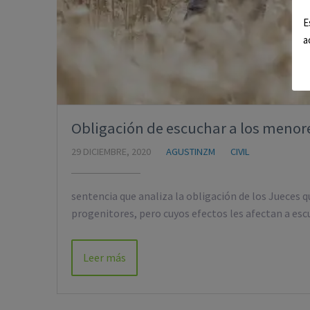
E
a
Obligación de escuchar a los menores
29 DICIEMBRE, 2020
AGUSTINZM
CIVIL
sentencia que analiza la obligación de los Jueces 
progenitores, pero cuyos efectos les afectan a es
Leer más