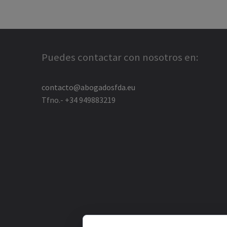
Puedes contactar con nosotros en:
contacto@abogadosfda.eu
Tfno.- +34 949883219