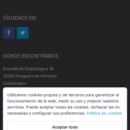
SÍGUENOS EN:
DONDE ENCONTRANOS
Avenida de Guadalajara 36
19200 Azuqueca de Henares
Guadalajara
Tfno.-+34 949883219
Utilizamos cookies propias y de terceros para garantizar el
contacto@abogadosfda.eu
funcionamiento de la web, medir su uso y mejorar nuestros
Mañanas de 10:00a 14:00
servicios. Puede aceptar todas las cookies, rechazar las no
Tardes de 17:00 a 20:00
necesarias o configurar sus preferencias.
Política de cookies
Aceptar todo