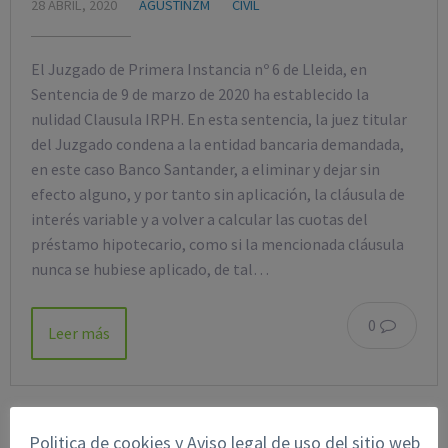
28 ABRIL, 2020
AGUSTINZM
CIVIL
El Juzgado de Primera Instancia nº 6 de Lleida, en
Sentencia de 9 de marzo de 2020 ha establecido la
nulidad Clausula IRPH. En esta sentencia, la juez titular
del Juzgado condena a la entidad bancaria demandada,
en este caso Banco Santander, a eliminar y dejar sin
efecto alguno, y por tanto sin aplicación, la cláusula de
interés variable y a volver a calcular las cuotas del
préstamo hipotecario, como si la mencionada cláusula
nunca se hubiese aplicado, de tal…
0
Leer más
Politica de cookies y Aviso legal de uso del sitio web
BUSCAR EN EL BLOG