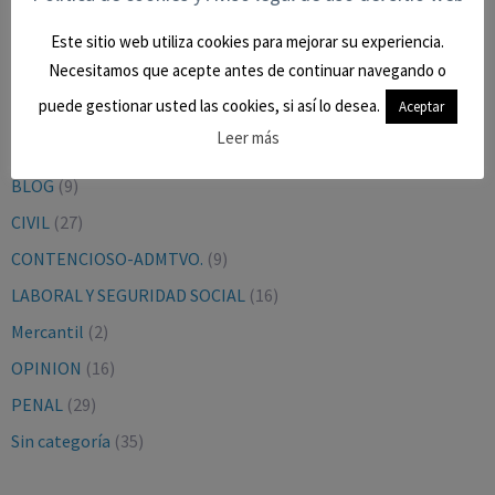
Este sitio web utiliza cookies para mejorar su experiencia.
Necesitamos que acepte antes de continuar navegando o
puede gestionar usted las cookies, si así lo desea.
Aceptar
CATEGORÍAS
Leer más
BLOG
(9)
CIVIL
(27)
CONTENCIOSO-ADMTVO.
(9)
LABORAL Y SEGURIDAD SOCIAL
(16)
Mercantil
(2)
OPINION
(16)
PENAL
(29)
Sin categoría
(35)