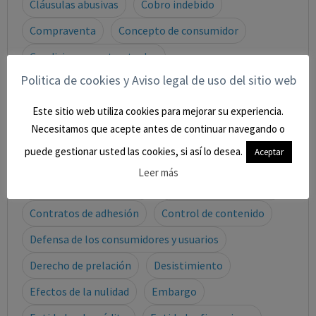
Cláusulas abusivas
Cobro indebido
Compraventa
Concepto de consumidor
Condiciones contractuales
Politica de cookies y Aviso legal de uso del sitio web
Condiciones generales
Condiciones generales de la contratación
Este sitio web utiliza cookies para mejorar su experiencia.
Necesitamos que acepte antes de continuar navegando o
Consecuencias de la escritura
Consignación
puede gestionar usted las cookies, si así lo desea.
Aceptar
Consumidor o usuario
Consumidores y usuarios
Leer más
Contenido del contrato
Contrato de préstamo
Contratos de adhesión
Control de contenido
Defensa de los consumidores y usuarios
Derecho de prelación
Desistimiento
Efectos de la nulidad
Embargo