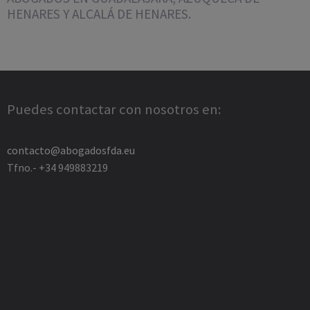
HENARES Y ALCALÁ DE HENARES.
Puedes contactar con nosotros en:
contacto@abogadosfda.eu
Tfno.- +34 949883219