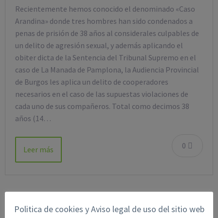
Recientemente hemos conocido el denominado «Caso
Arandina» donde tres hombres han sido condenados a
penas de prisión de 38 años al considerales culpables de
un delito de agresión sexual, y además aplicando el
obiter dicta de la Sentencia del Tribunal Supremo en el
caso de La Manada de Pamplona, la Audiencia Provincial
de Burgos les aplica un delito de cooperadores
necesarios en el caso de las supuestas violaciones de
cada uno de sus compañeros. Total como decimos 38
años (14…
0
Leer más
BUSCAR EN EL BLOG
Politica de cookies y Aviso legal de uso del sitio web