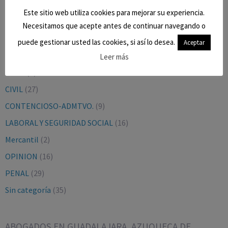
Este sitio web utiliza cookies para mejorar su experiencia.
Necesitamos que acepte antes de continuar navegando o
puede gestionar usted las cookies, si así lo desea.
Aceptar
CATEGORÍAS
Leer más
BLOG
(9)
CIVIL
(27)
CONTENCIOSO-ADMTVO.
(9)
LABORAL Y SEGURIDAD SOCIAL
(16)
Mercantil
(2)
OPINION
(16)
PENAL
(29)
Sin categoría
(35)
ABOGADOS EN GUADALAJARA, AZUQUECA DE