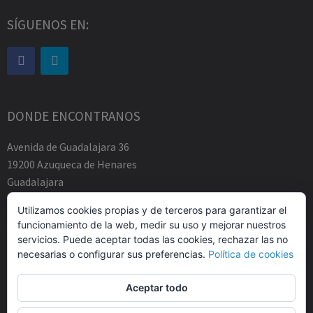
SÍGUENOS EN:
DONDE ENCONTRANOS
Avenida de Guadalajara 36
19200 Azuqueca de Henares
Guadalajara
Tfno.-+34 949883219
Utilizamos cookies propias y de terceros para garantizar el
contacto@abogadosfda.eu
funcionamiento de la web, medir su uso y mejorar nuestros
Mañanas de 10:00a 14:00
servicios. Puede aceptar todas las cookies, rechazar las no
Tardes de 17:00 a 20:00
necesarias o configurar sus preferencias.
Política de cookies
Aceptar todo