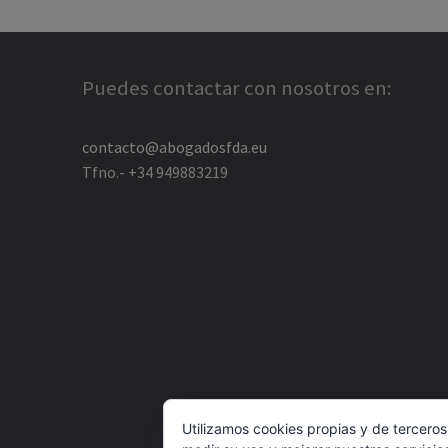
Puedes contactar con nosotros en:
contacto@abogadosfda.eu
Tfno.- +34 949883219
Utilizamos cookies propias y de terceros