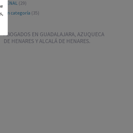
PENAL
(29)
ue
Sin categoría
(35)
s,
ABOGADOS EN GUADALAJARA, AZUQUECA
DE HENARES Y ALCALÁ DE HENARES.