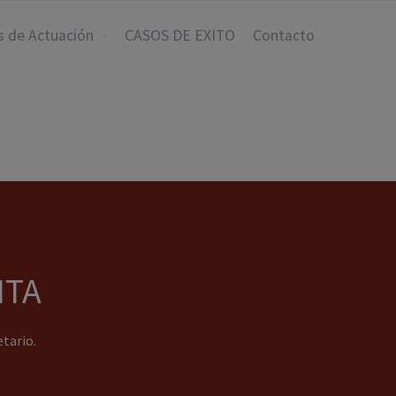
s de Actuación
CASOS DE EXITO
Contacto
ITA
tario.