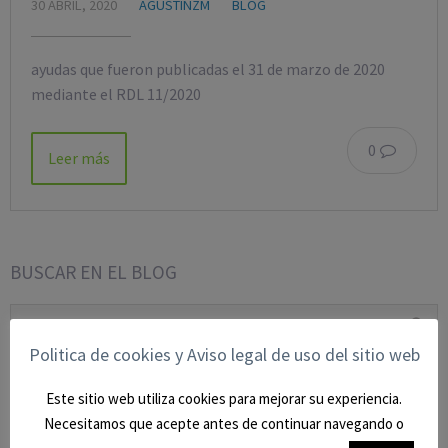
30 ABRIL, 2020
AGUSTINZM
BLOG
ayudas que fueron publicadas el 31 de marzo de 2020
mediante el RDL 11/2020
0
Leer más
BUSCAR EN EL BLOG
Politica de cookies y Aviso legal de uso del sitio web
CATEGORÍAS
Este sitio web utiliza cookies para mejorar su experiencia.
Necesitamos que acepte antes de continuar navegando o
BLOG
(9)