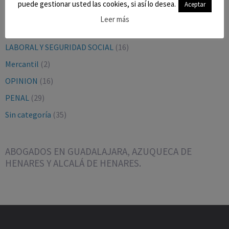
puede gestionar usted las cookies, si así lo desea.
Aceptar
CIVIL
(27)
Leer más
CONTENCIOSO-ADMTVO.
(9)
LABORAL Y SEGURIDAD SOCIAL
(16)
Mercantil
(2)
OPINION
(16)
PENAL
(29)
Sin categoría
(35)
ABOGADOS EN GUADALAJARA, AZUQUECA DE
HENARES Y ALCALÁ DE HENARES.