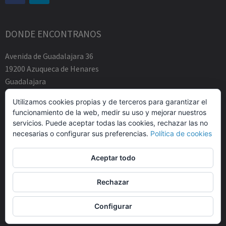
DONDE ENCONTRANOS
Avenida de Guadalajara 36
19200 Azuqueca de Henares
Guadalajara
Tfno.-+34 949883219
Utilizamos cookies propias y de terceros para garantizar el
contacto@abogadosfda.eu
funcionamiento de la web, medir su uso y mejorar nuestros
Mañanas de 10:00a 14:00
servicios. Puede aceptar todas las cookies, rechazar las no
Tardes de 17:00 a 20:00
necesarias o configurar sus preferencias.
Política de cookies
Aceptar todo
Rechazar
© Agustin Zamarro Mogarra Abogados 2026.
Allegiant
tema de
Configurar
CPOThemes.