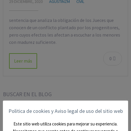
29 DICIEMBRE, 2020
AGUSTINZM
CIVIL
sentencia que analiza la obligación de los Jueces que
conocen de un conflicto plantado por los progenitores,
pero cuyos efectos les afectan a escuchar a los menores
con madurez suficiente.
0
Leer más
BUSCAR EN EL BLOG
Politica de cookies y Aviso legal de uso del sitio web
Este sitio web utiliza cookies para mejorar su experiencia.
CATEGORÍAS