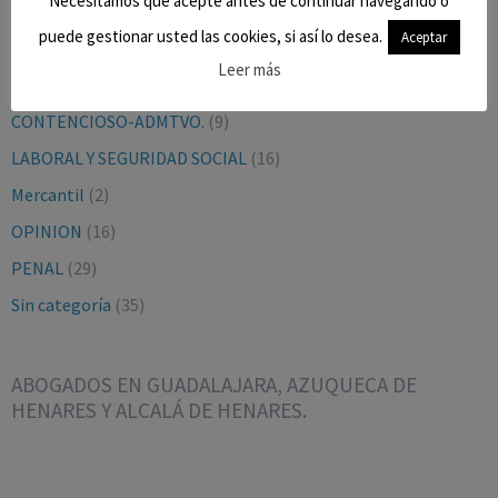
Necesitamos que acepte antes de continuar navegando o
puede gestionar usted las cookies, si así lo desea.
Aceptar
BLOG
(9)
Leer más
CIVIL
(27)
CONTENCIOSO-ADMTVO.
(9)
LABORAL Y SEGURIDAD SOCIAL
(16)
Mercantil
(2)
OPINION
(16)
PENAL
(29)
Sin categoría
(35)
ABOGADOS EN GUADALAJARA, AZUQUECA DE
HENARES Y ALCALÁ DE HENARES.