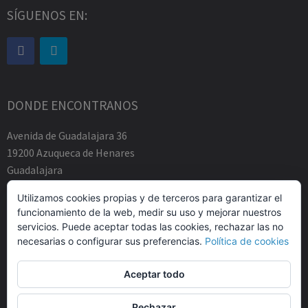
SÍGUENOS EN:
DONDE ENCONTRANOS
Avenida de Guadalajara 36
19200 Azuqueca de Henares
Guadalajara
Tfno.-+34 949883219
Utilizamos cookies propias y de terceros para garantizar el
contacto@abogadosfda.eu
funcionamiento de la web, medir su uso y mejorar nuestros
Mañanas de 10:00a 14:00
servicios. Puede aceptar todas las cookies, rechazar las no
Tardes de 17:00 a 20:00
necesarias o configurar sus preferencias.
Política de cookies
Aceptar todo
Rechazar