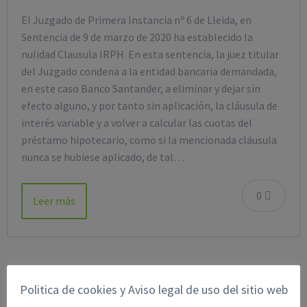
El Juzgado de Primera Instancia nº 6 de Lleida, en
Sentencia de 9 de marzo de 2020 ha establecido la
nulidad Clausula IRPH. En esta sentencia, la juez titular
del Juzgado condena a la entidad bancaria demandada,
en este caso Banco Santander, a eliminar y dejar sin
efecto alguno, y por tanto sin aplicación, la cláusula de
interés variable y a volver a calcular las cuotas del
préstamo hipotecario, como si la mencionada cláusula
nunca se hubiese aplicado, de tal…
0
Leer más
BUSCAR EN EL BLOG
Politica de cookies y Aviso legal de uso del sitio web