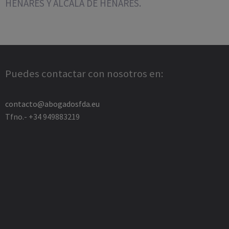
HENARES Y ALCALÁ DE HENARES.
Puedes contactar con nosotros en:
contacto@abogadosfda.eu
Tfno.- +34 949883219