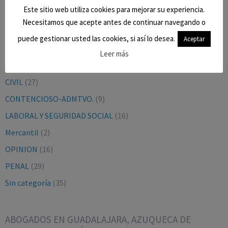
Este sitio web utiliza cookies para mejorar su experiencia.
Necesitamos que acepte antes de continuar navegando o
puede gestionar usted las cookies, si así lo desea.
Aceptar
CATEGORÍAS
Leer más
BLOG
(9)
CIVIL
(27)
CONTENCIOSO-ADMTVO.
(9)
LABORAL Y SEGURIDAD SOCIAL
(16)
Mercantil
(2)
OPINION
(16)
PENAL
(29)
Sin categoría
(35)
ABOGADOS EN GUADALAJARA, AZUQUECA DE