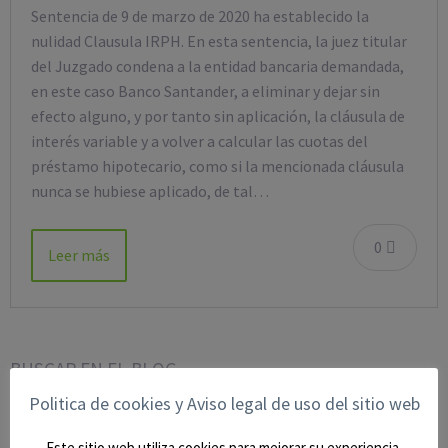
Sentencia de 9 de marzo de 2020 ha establecido la
nulidad Clausula IRPH. En esta sentencia, la juez titular
del Juzgado condena a la entidad bancaria demandada,
en este caso Banco Santander, a eliminar y dejar sin
efecto alguno, y por tanto sin aplicación, la cláusula de
interés variable y a volver a calcular las cuotas del
préstamo hipotecario, como si la mencionada cláusula
nunca se hubiese aplicado, de tal…
0
Leer más
BUSCAR EN EL BLOG
Politica de cookies y Aviso legal de uso del sitio web
Este sitio web utiliza cookies para mejorar su experiencia.