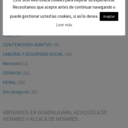
Necesitamos que acepte antes de continuar navegando o
CATEGORÍAS
puede gestionar usted las cookies, si así lo desea.
Aceptar
Leer más
BLOG
(9)
CIVIL
(27)
CONTENCIOSO-ADMTVO.
(9)
LABORAL Y SEGURIDAD SOCIAL
(16)
Mercantil
(2)
OPINION
(16)
PENAL
(29)
Sin categoría
(35)
ABOGADOS EN GUADALAJARA, AZUQUECA DE
HENARES Y ALCALÁ DE HENARES.