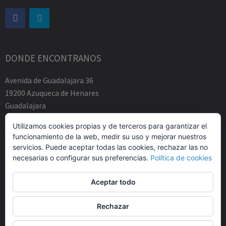
DONDE ENCONTRANOS
Avenida de Guadalajara 36
19200 Azuqueca de Henares
Guadalajara
Tfno.-+34 949883219
Utilizamos cookies propias y de terceros para garantizar el
contacto@abogadosfda.eu
funcionamiento de la web, medir su uso y mejorar nuestros
Mañanas de 10:00a 14:00
servicios. Puede aceptar todas las cookies, rechazar las no
Tardes de 17:00 a 20:00
necesarias o configurar sus preferencias.
Política de cookies
Aceptar todo
Rechazar
© Agustin Zamarro Mogarra Abogados 2026.
Allegiant
tema de