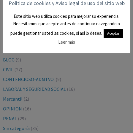
Politica de cookies y Aviso legal de uso del sitio web
BUSCAR EN EL BLOG
Este sitio web utiliza cookies para mejorar su experiencia.
Necesitamos que acepte antes de continuar navegando o
puede gestionar usted las cookies, si así lo desea.
Aceptar
Leer más
CATEGORÍAS
BLOG
(9)
CIVIL
(27)
CONTENCIOSO-ADMTVO.
(9)
LABORAL Y SEGURIDAD SOCIAL
(16)
Mercantil
(2)
OPINION
(16)
PENAL
(29)
Sin categoría
(35)