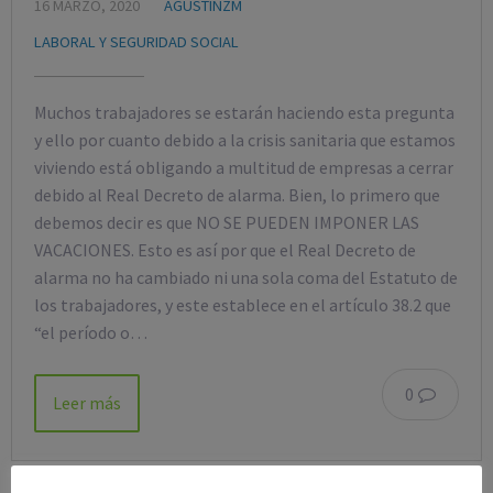
16 MARZO, 2020
AGUSTINZM
LABORAL Y SEGURIDAD SOCIAL
Muchos trabajadores se estarán haciendo esta pregunta
y ello por cuanto debido a la crisis sanitaria que estamos
viviendo está obligando a multitud de empresas a cerrar
debido al Real Decreto de alarma. Bien, lo primero que
debemos decir es que NO SE PUEDEN IMPONER LAS
VACACIONES. Esto es así por que el Real Decreto de
alarma no ha cambiado ni una sola coma del Estatuto de
los trabajadores, y este establece en el artículo 38.2 que
“el período o…
0
Leer más