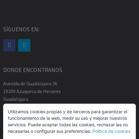
SÍGUENOS EN:
DONDE ENCONTRANOS
Avenida de Guadalajara 36
19200 Azuqueca de Henares
Guadalajara
Tfno.-+34 949883219
Utilizamos cookies propias y de terceros para garantizar el
contacto@abogadosfda.eu
funcionamiento de la web, medir su uso y mejorar nuestros
Mañanas de 10:00a 14:00
servicios. Puede aceptar todas las cookies, rechazar las no
Tardes de 17:00 a 20:00
necesarias o configurar sus preferencias.
Política de cookies