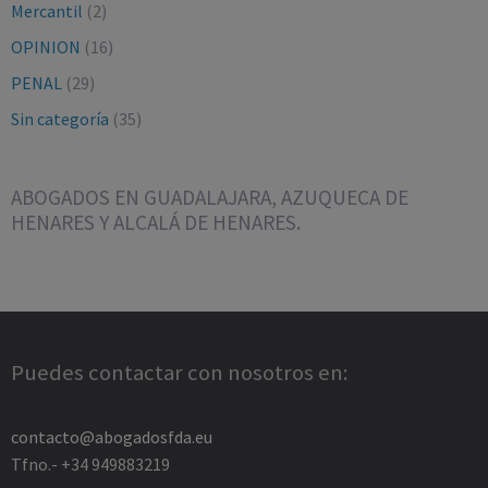
Mercantil
(2)
OPINION
(16)
PENAL
(29)
Sin categoría
(35)
ABOGADOS EN GUADALAJARA, AZUQUECA DE
HENARES Y ALCALÁ DE HENARES.
Puedes contactar con nosotros en:
contacto@abogadosfda.eu
Tfno.- +34 949883219