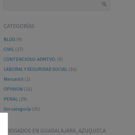
CATEGORÍAS
BLOG
(9)
CIVIL
(27)
CONTENCIOSO-ADMTVO.
(9)
LABORAL Y SEGURIDAD SOCIAL
(16)
Mercantil
(2)
OPINION
(16)
PENAL
(29)
Sin categoría
(35)
ABOGADOS EN GUADALAJARA, AZUQUECA