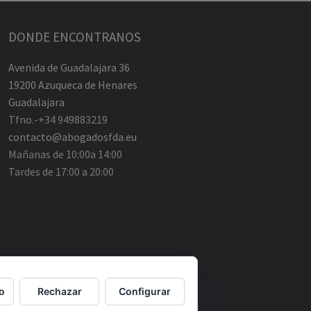
DONDE ENCONTRANOS
Avenida de Guadalajara 36
19200 Azuqueca de Henares
Guadalajara
Tfno.-+34 949883219
contacto@abogadosfda.eu
Mañanas de 10:00a 14:00
Tardes de 17:00 a 20:00
o
Rechazar
Configurar
emes.