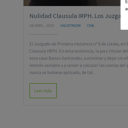
E
a
Nulidad Clausula IRPH. Los Juzgados
28 ABRIL, 2020
AGUSTINZM
CIVIL
El Juzgado de Primera Instancia nº 6 de Lleida, en 
Clausula IRPH. En esta sentencia, la juez titular 
este caso Banco Santander, a eliminar y dejar sin ef
interés variable y a volver a calcular las cuotas d
nunca se hubiese aplicado, de tal…
Leer más