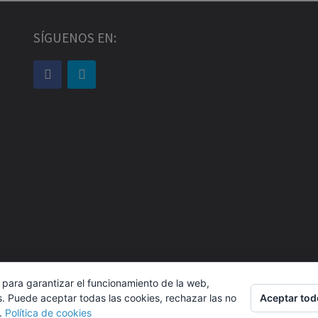
SÍGUENOS EN:
 para garantizar el funcionamiento de la web,
Aceptar tod
s. Puede aceptar todas las cookies, rechazar las no
s.
Política de cookies
ustin Zamarro Mogarra Abogados 2026.
Allegiant
tema de CPOTh