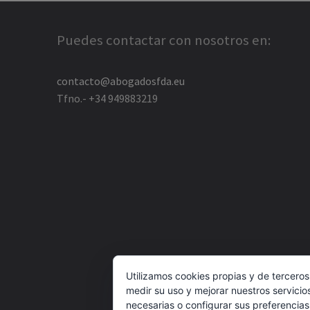
Puedes contactar con nosotros en:
contacto@abogadosfda.eu
Tfno.- +34 949883219
Utilizamos cookies propias y de terceros
medir su uso y mejorar nuestros servicio
necesarias o configurar sus preferencia
© Ag