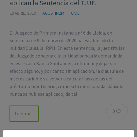
aplican la Sentencia del TJUE.
28 ABRIL, 2020
AGUSTINZM
CIVIL
El Juzgado de Primera Instancia nº 6 de Lleida, en
Sentencia de 9 de marzo de 2020 ha establecido la
nulidad Clausula IRPH. En esta sentencia, la juez titular
del Juzgado condena a la entidad bancaria demandada,
en este caso Banco Santander, a eliminar y dejar sin
efecto alguno, y por tanto sin aplicación, la cláusula de
interés variable y a volver a calcular las cuotas del
préstamo hipotecario, como si la mencionada cláusula
nunca se hubiese aplicado, de tal…
0
Leer más