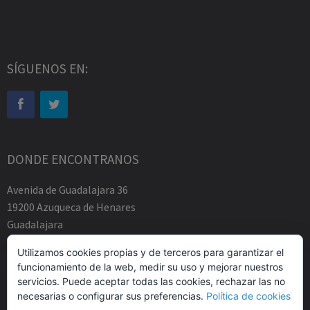
SÍGUENOS EN:
DONDE ENCONTRANOS
Avenida de Guadalajara 36
19200 Azuqueca de Henares
Guadalajara
Tfno.-+34 949883219
Utilizamos cookies propias y de terceros para garantizar el
contacto@abogadosfda.eu
funcionamiento de la web, medir su uso y mejorar nuestros
Mañanas de 10:00a 14:00
servicios. Puede aceptar todas las cookies, rechazar las no
Tardes de 17:00 a 20:00
necesarias o configurar sus preferencias.
Política de cookies