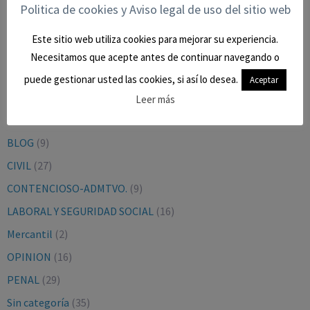
Politica de cookies y Aviso legal de uso del sitio web
BUSCAR EN EL BLOG
Este sitio web utiliza cookies para mejorar su experiencia.
Necesitamos que acepte antes de continuar navegando o
puede gestionar usted las cookies, si así lo desea.
Aceptar
Leer más
CATEGORÍAS
BLOG
(9)
CIVIL
(27)
CONTENCIOSO-ADMTVO.
(9)
LABORAL Y SEGURIDAD SOCIAL
(16)
Mercantil
(2)
OPINION
(16)
PENAL
(29)
Sin categoría
(35)