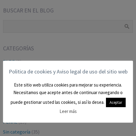
BUSCAR EN EL BLOG
CATEGORÍAS
BLOG
(9)
Politica de cookies y Aviso legal de uso del sitio web
CIVIL
(27)
CONTENCIOSO-ADMTVO.
(9)
Este sitio web utiliza cookies para mejorar su experiencia.
LABORAL Y SEGURIDAD SOCIAL
(16)
Necesitamos que acepte antes de continuar navegando o
Mercantil
(2)
puede gestionar usted las cookies, si así lo desea.
Aceptar
Leer más
OPINION
(16)
PENAL
(29)
Sin categoría
(35)