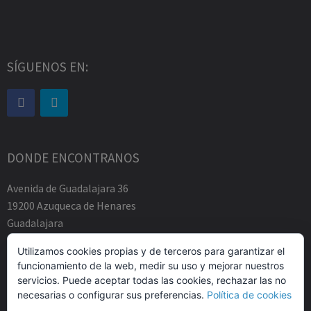
SÍGUENOS EN:
DONDE ENCONTRANOS
Avenida de Guadalajara 36
19200 Azuqueca de Henares
Guadalajara
Tfno.-+34 949883219
Utilizamos cookies propias y de terceros para garantizar el
contacto@abogadosfda.eu
funcionamiento de la web, medir su uso y mejorar nuestros
Mañanas de 10:00a 14:00
servicios. Puede aceptar todas las cookies, rechazar las no
Tardes de 17:00 a 20:00
necesarias o configurar sus preferencias.
Política de cookies