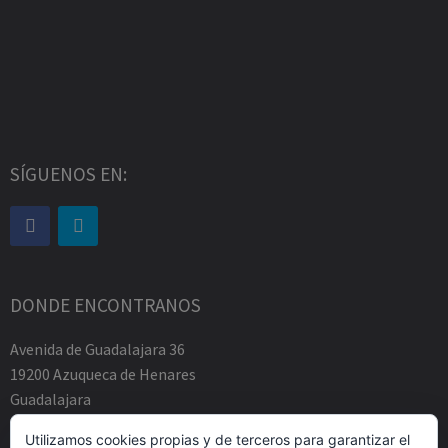
SÍGUENOS EN:
DONDE ENCONTRANOS
Avenida de Guadalajara 36
19200 Azuqueca de Henares
Guadalajara
Tfno.-+34 949883219
Utilizamos cookies propias y de terceros para garantizar el