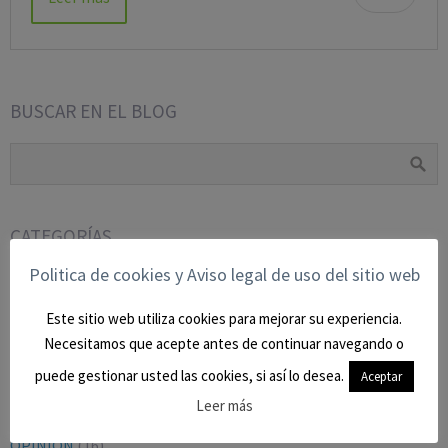
BUSCAR EN EL BLOG
CATEGORÍAS
Politica de cookies y Aviso legal de uso del sitio web
BLOG
(9)
CIVIL
(27)
Este sitio web utiliza cookies para mejorar su experiencia.
Necesitamos que acepte antes de continuar navegando o
CONTENCIOSO-ADMTVO.
(9)
puede gestionar usted las cookies, si así lo desea.
Aceptar
LABORAL Y SEGURIDAD SOCIAL
(16)
Leer más
Mercantil
(2)
OPINION
(16)