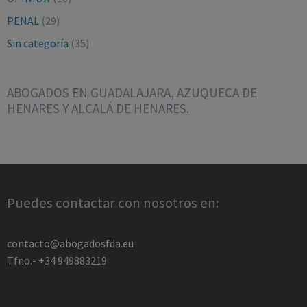
PENAL
(29)
Sin categoría
(35)
ABOGADOS EN GUADALAJARA, AZUQUECA DE
HENARES Y ALCALÁ DE HENARES.
Puedes contactar con nosotros en:
contacto@abogadosfda.eu
Tfno.- +34 949883219