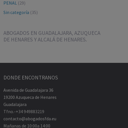
PENAL
(29)
Sin categoría
(35)
ABOGADOS EN GUADALAJARA, AZUQUECA
DE HENARES Y ALCALÁ DE HENARES.
DONDE ENCONTRANOS
Avenida de Guadalajara 36
19200 Azuqueca de Henares
Guadalajara
Tfno.-+34 949883219
contacto@abogadosfda.eu
Mañanas de 10:00a 14:00