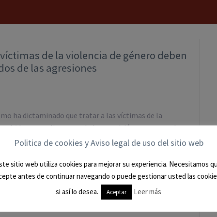
víctimas de la violencia de género deben
dos de las agresiones
emo ha dictaminado que tratar a las víctimas de la
nal “desnaturaliza su verdadera posición puesto que la
 sobre él, sino que también es sujeto pasivo del delito, y
Politica de cookies y Aviso legal de uso del sitio web
or que el mero testigo ajeno y externo al hecho”. Por
ste sitio web utiliza cookies para mejorar su experiencia. Necesitamos q
cepte antes de continuar navegando o puede gestionar usted las cookie
0
si así lo desea.
Leer más
Aceptar