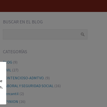
BUSCAR EN EL BLOG
CATEGORÍAS
BLOG
(9)
CIVIL
(27)
CONTENCIOSO-ADMTVO.
(9)
ue
LABORAL Y SEGURIDAD SOCIAL
(16)
s,
Mercantil
(2)
OPINION
(16)