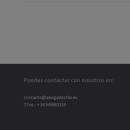
Puedes contactar con nosotros en:
contacto@abogadosfda.eu
Tfno.- +34 949883219