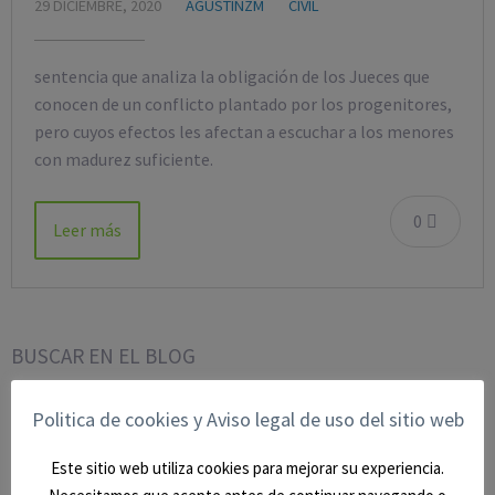
29 DICIEMBRE, 2020
AGUSTINZM
CIVIL
sentencia que analiza la obligación de los Jueces que
conocen de un conflicto plantado por los progenitores,
pero cuyos efectos les afectan a escuchar a los menores
con madurez suficiente.
0
Leer más
BUSCAR EN EL BLOG
Politica de cookies y Aviso legal de uso del sitio web
Este sitio web utiliza cookies para mejorar su experiencia.
CATEGORÍAS