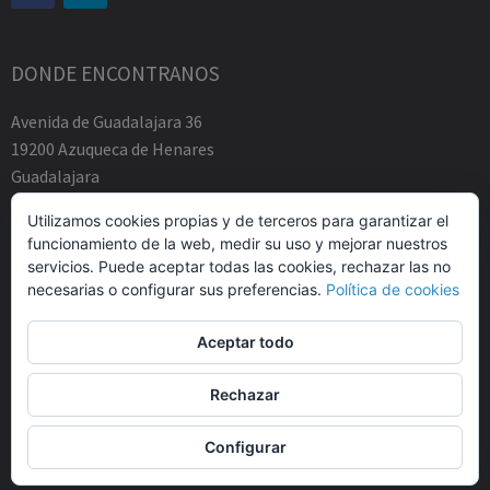
DONDE ENCONTRANOS
Avenida de Guadalajara 36
19200 Azuqueca de Henares
Guadalajara
Tfno.-+34 949883219
Utilizamos cookies propias y de terceros para garantizar el
contacto@abogadosfda.eu
funcionamiento de la web, medir su uso y mejorar nuestros
Mañanas de 10:00a 14:00
servicios. Puede aceptar todas las cookies, rechazar las no
Tardes de 17:00 a 20:00
necesarias o configurar sus preferencias.
Política de cookies
Aceptar todo
Rechazar
© Agustin Zamarro Mogarra Abogados 2026.
Allegiant
tema de
Configurar
CPOThemes.