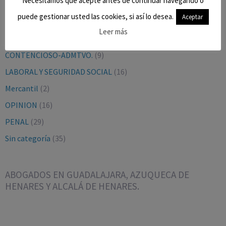
Necesitamos que acepte antes de continuar navegando o
puede gestionar usted las cookies, si así lo desea.
Aceptar
BLOG
(9)
Leer más
CIVIL
(27)
CONTENCIOSO-ADMTVO.
(9)
LABORAL Y SEGURIDAD SOCIAL
(16)
Mercantil
(2)
OPINION
(16)
PENAL
(29)
Sin categoría
(35)
ABOGADOS EN GUADALAJARA, AZUQUECA DE
HENARES Y ALCALÁ DE HENARES.