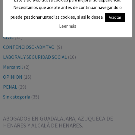
Necesitamos que acepte antes de continuar navegando o
CATEGORÍAS
puede gestionar usted las cookies, si así lo desea.
Aceptar
Leer más
BLOG
(9)
CIVIL
(27)
CONTENCIOSO-ADMTVO.
(9)
LABORAL Y SEGURIDAD SOCIAL
(16)
Mercantil
(2)
OPINION
(16)
PENAL
(29)
Sin categoría
(35)
ABOGADOS EN GUADALAJARA, AZUQUECA DE
HENARES Y ALCALÁ DE HENARES.