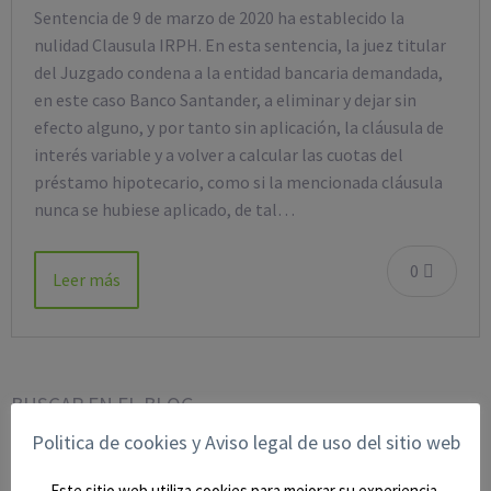
Sentencia de 9 de marzo de 2020 ha establecido la
nulidad Clausula IRPH. En esta sentencia, la juez titular
del Juzgado condena a la entidad bancaria demandada,
en este caso Banco Santander, a eliminar y dejar sin
efecto alguno, y por tanto sin aplicación, la cláusula de
interés variable y a volver a calcular las cuotas del
préstamo hipotecario, como si la mencionada cláusula
nunca se hubiese aplicado, de tal…
0
Leer más
BUSCAR EN EL BLOG
Politica de cookies y Aviso legal de uso del sitio web
Este sitio web utiliza cookies para mejorar su experiencia.