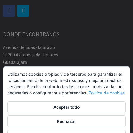
DONDE ENCONTRANOS
Avenida de Guadalajara 36
19200 Azuqueca de Henares
Guadalajara
Tfno.-+34 949883219
Utilizamos cookies propias y de terceros para garantizar el
contacto@abogadosfda.eu
funcionamiento de la web, medir su uso y mejorar nuestros
Mañanas de 10:00a 14:00
servicios. Puede aceptar todas las cookies, rechazar las no
Tardes de 17:00 a 20:00
necesarias o configurar sus preferencias.
Política de cookies
Aceptar todo
Rechazar
© Agustin Zamarro Mogarra Abogados 2026.
Allegiant
tema de