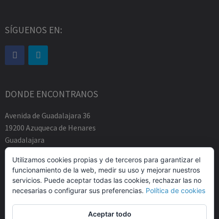
SÍGUENOS EN:
DONDE ENCONTRANOS
Avenida de Guadalajara 36
19200 Azuqueca de Henares
Guadalajara
Tfno.-+34 949883219
Utilizamos cookies propias y de terceros para garantizar el
contacto@abogadosfda.eu
funcionamiento de la web, medir su uso y mejorar nuestros
Mañanas de 10:00a 14:00
servicios. Puede aceptar todas las cookies, rechazar las no
Tardes de 17:00 a 20:00
necesarias o configurar sus preferencias.
Política de cookies
Aceptar todo