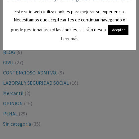
Este sitio web utiliza cookies para mejorar su experiencia.
Necesitamos que acepte antes de continuar navegando o
puede gestionar usted las cookies, si así lo desea.
Aceptar
CATEGORÍAS
Leer más
BLOG
(9)
CIVIL
(27)
CONTENCIOSO-ADMTVO.
(9)
LABORAL Y SEGURIDAD SOCIAL
(16)
Mercantil
(2)
OPINION
(16)
PENAL
(29)
Sin categoría
(35)