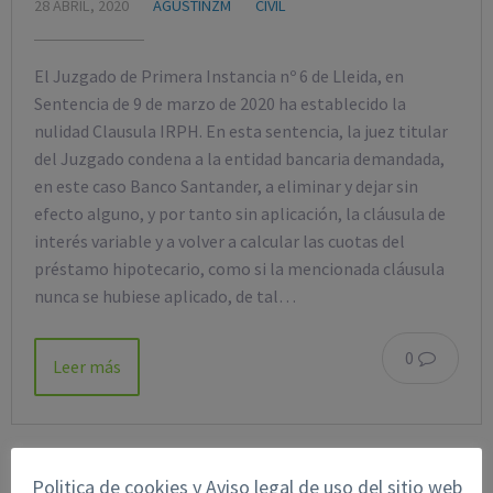
28 ABRIL, 2020
AGUSTINZM
CIVIL
El Juzgado de Primera Instancia nº 6 de Lleida, en
Sentencia de 9 de marzo de 2020 ha establecido la
nulidad Clausula IRPH. En esta sentencia, la juez titular
del Juzgado condena a la entidad bancaria demandada,
en este caso Banco Santander, a eliminar y dejar sin
efecto alguno, y por tanto sin aplicación, la cláusula de
interés variable y a volver a calcular las cuotas del
préstamo hipotecario, como si la mencionada cláusula
nunca se hubiese aplicado, de tal…
0
Leer más
Politica de cookies y Aviso legal de uso del sitio web
BUSCAR EN EL BLOG