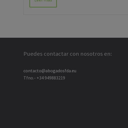
Puedes contactar con nosotros en:
contacto@abogadosfda.eu
Tfno.- +34 949883219