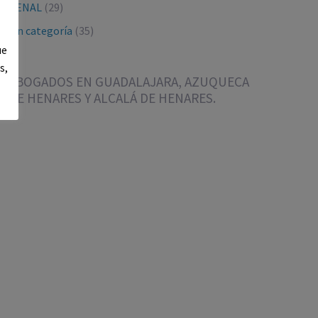
PENAL
(29)
Sin categoría
(35)
ue
s,
ABOGADOS EN GUADALAJARA, AZUQUECA
DE HENARES Y ALCALÁ DE HENARES.