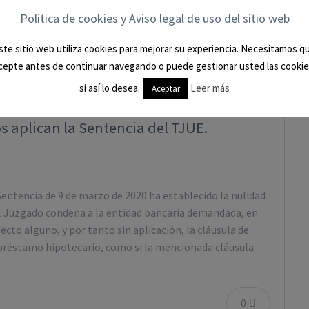
Politica de cookies y Aviso legal de uso del sitio web
ste sitio web utiliza cookies para mejorar su experiencia. Necesitamos q
cepte antes de continuar navegando o puede gestionar usted las cookie
si así lo desea.
Leer más
Aceptar
 aplican la Sentencia del TJUE.
Sentencia de 9 de marzo de 2020 ha establecido la nulidad
del Juzgado condena a la entidad bancaria demandada, en
ecto alguno, y por tanto sin aplicación, la cláusula de
el préstamo hipotecario, como si la mencionada cláusula
0