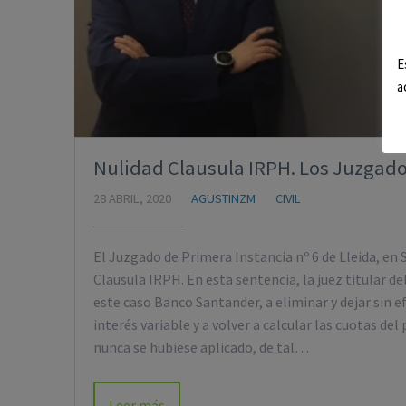
E
a
Nulidad Clausula IRPH. Los Juzgados
28 ABRIL, 2020
AGUSTINZM
CIVIL
El Juzgado de Primera Instancia nº 6 de Lleida, en 
Clausula IRPH. En esta sentencia, la juez titular 
este caso Banco Santander, a eliminar y dejar sin ef
interés variable y a volver a calcular las cuotas d
nunca se hubiese aplicado, de tal…
Leer más