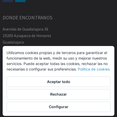
DONDE ENCONTRANOS
Avenida de Guadalajara 36
19200 Azuqueca de Henares
Guadalajara
Tfno.-+34 949883219
Utilizamos cookies propias y de terceros para garantizar el
contacto@abogadosfda.eu
funcionamiento de la web, medir su uso y mejorar nuestros
Mañanas de 10:00a 14:00
servicios. Puede aceptar todas las cookies, rechazar las no
Tardes de 17:00 a 20:00
necesarias o configurar sus preferencias.
Política de cookies
Aceptar todo
Rechazar
© Agustin Zamarro Mogarra Abogados 2026.
Allegiant
tema de
Configurar
CPOThemes.