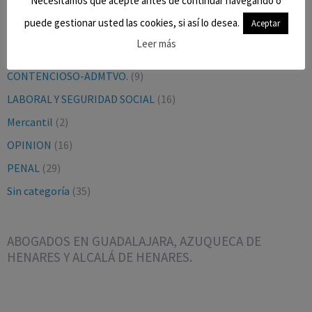
Necesitamos que acepte antes de continuar navegando o
puede gestionar usted las cookies, si así lo desea.
Aceptar
BLOG
(9)
Leer más
CIVIL
(27)
CONTENCIOSO-ADMTVO.
(9)
LABORAL Y SEGURIDAD SOCIAL
(16)
Mercantil
(2)
OPINION
(16)
PENAL
(29)
Sin categoría
(35)
ABOGADOS EN GUADALAJARA, AZUQUECA DE
HENARES Y ALCALÁ DE HENARES.