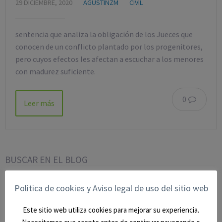
29 DICIEMBRE, 2020
AGUSTINZM
CIVIL
sentencia que analiza la obligación de los Jueces que
conocen de un conflicto plantado por los progenitores,
pero cuyos efectos les afectan a escuchar a los menores
con madurez suficiente.
0
Leer más
BUSCAR EN EL BLOG
Politica de cookies y Aviso legal de uso del sitio web
Este sitio web utiliza cookies para mejorar su experiencia.
CATEGORÍAS