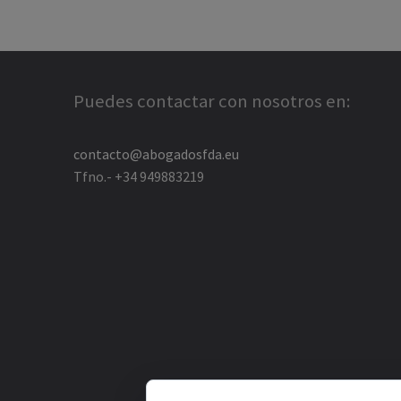
Puedes contactar con nosotros en:
contacto@abogadosfda.eu
Tfno.- +34 949883219