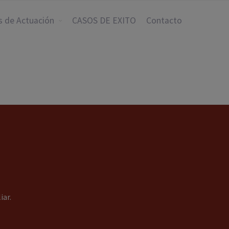
s de Actuación
CASOS DE EXITO
Contacto
N
iar.