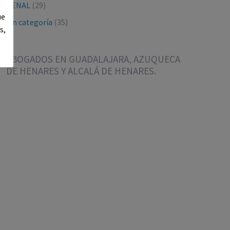
PENAL
(29)
ue
Sin categoría
(35)
s,
ABOGADOS EN GUADALAJARA, AZUQUECA
DE HENARES Y ALCALÁ DE HENARES.