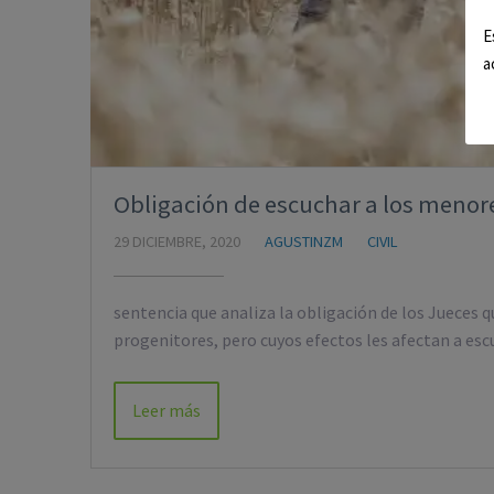
E
a
Obligación de escuchar a los menores
29 DICIEMBRE, 2020
AGUSTINZM
CIVIL
sentencia que analiza la obligación de los Jueces 
progenitores, pero cuyos efectos les afectan a es
Leer más