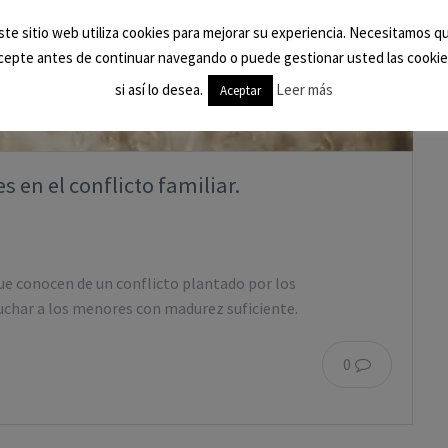
ste sitio web utiliza cookies para mejorar su experiencia. Necesitamos q
cepte antes de continuar navegando o puede gestionar usted las cookie
si así lo desea.
Leer más
Aceptar
 en el conflicto familiar.
que conocen de un conflicto plantado por los
cuchar a los menores con madurez suficiente.
0