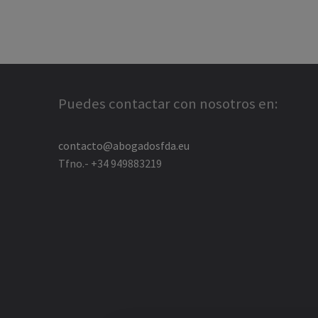
Puedes contactar con nosotros en:
contacto@abogadosfda.eu
Tfno.- +34 949883219