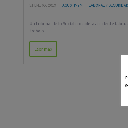
31 ENERO, 2019
AGUSTINZM
LABORAL Y SEGURIDAD
Un tribunal de lo Social considera accidente labo
trabajo.
Leer más
E
a