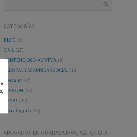
CATEGORÍAS
BLOG
(9)
CIVIL
(27)
CONTENCIOSO-ADMTVO.
(9)
LABORAL Y SEGURIDAD SOCIAL
(16)
Mercantil
(2)
ue
OPINION
(16)
s,
PENAL
(29)
Sin categoría
(35)
ABOGADOS EN GUADALAJARA, AZUQUECA