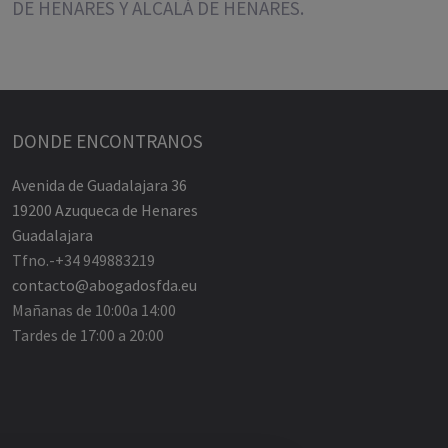
DE HENARES Y ALCALÁ DE HENARES.
DONDE ENCONTRANOS
Avenida de Guadalajara 36
19200 Azuqueca de Henares
Guadalajara
Tfno.-+34 949883219
contacto@abogadosfda.eu
Mañanas de 10:00a 14:00
Tardes de 17:00 a 20:00