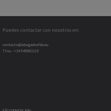
Puedes contactar con nosotros en:
contacto@abogadosfda.eu
Tfno.- +34 949883219
SÍGUENOS EN: