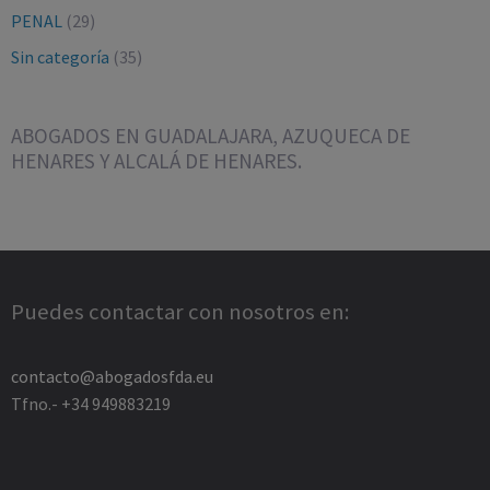
PENAL
(29)
Sin categoría
(35)
ABOGADOS EN GUADALAJARA, AZUQUECA DE
HENARES Y ALCALÁ DE HENARES.
Puedes contactar con nosotros en:
contacto@abogadosfda.eu
Tfno.- +34 949883219