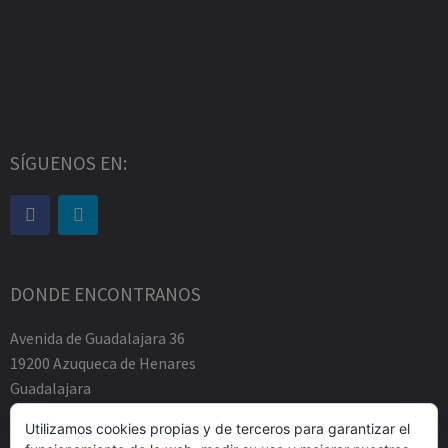
SÍGUENOS EN:
DONDE ENCONTRANOS
Avenida de Guadalajara 36
19200 Azuqueca de Henares
Guadalajara
Tfno.-+34 949883219
Utilizamos cookies propias y de terceros para garantizar el
contacto@abogadosfda.eu