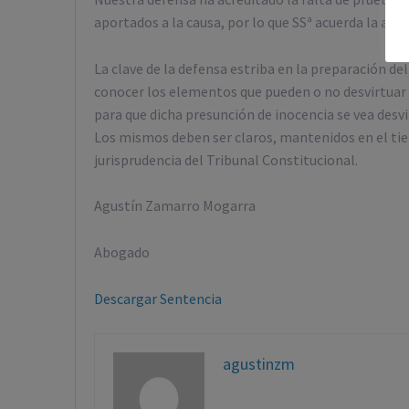
aportados a la causa, por lo que SSª acuerda la abs
La clave de la defensa estriba en la preparación de
conocer los elementos que pueden o no desvirtuar l
para que dicha presunción de inocencia se vea desv
Los mismos deben ser claros, mantenidos en el tie
jurisprudencia del Tribunal Constitucional.
Agustín Zamarro Mogarra
Abogado
Descargar Sentencia
agustinzm