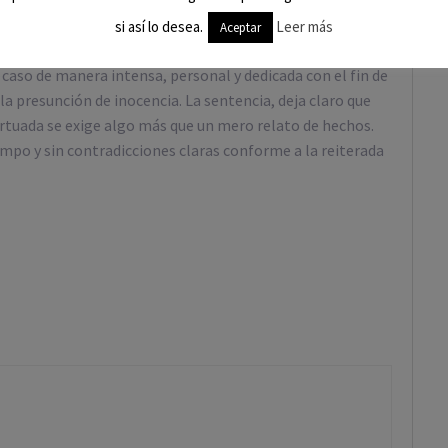
olución de nuestro cliente.
si así lo desea.
Leer más
Aceptar
l caso de manera intensa, personal y dedicada con el fin de
a presunción de inocencia. La sentencia, deja claro que
irtuada se exige algo más que un mero relato de hechos.
mpo y sin contradicciones claras conforme a la reiterada