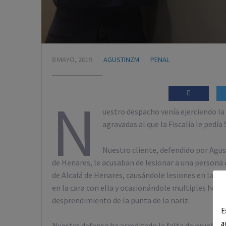
8 MAYO, 2019
AGUSTINZM
PENAL
N
uestro despacho venía ejerciendo la
agravadas al que la Fiscalía le pedía 
Nuestro cliente, defendido por Agu
de Henares, le acusaban de lesionar a una persona 
de Alcalá de Henares, causándole lesiones en la ca
en la cara con ella y ocasionándole multiples herid
desprendimiento de la punta de la nariz.
E
a
Nuestra defensa ha acreditado la falta de pruebas 