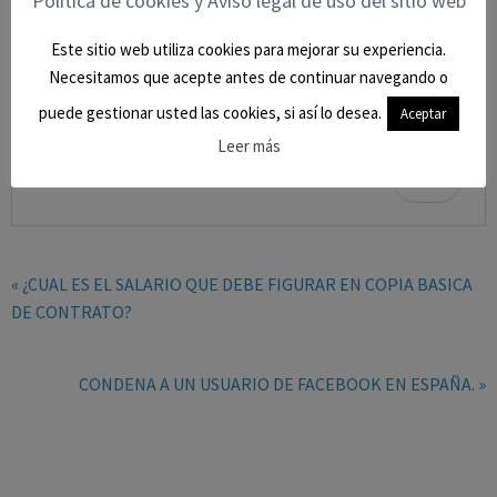
Politica de cookies y Aviso legal de uso del sitio web
agustinzm
Este sitio web utiliza cookies para mejorar su experiencia.
Comparte esto:
Necesitamos que acepte antes de continuar navegando o
puede gestionar usted las cookies, si así lo desea.
Aceptar
Leer más
0
« ¿CUAL ES EL SALARIO QUE DEBE FIGURAR EN COPIA BASICA
DE CONTRATO?
CONDENA A UN USUARIO DE FACEBOOK EN ESPAÑA. »