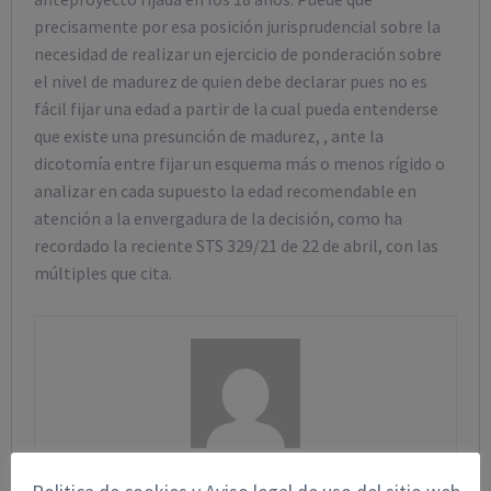
precisamente por esa posición jurisprudencial sobre la
necesidad de realizar un ejercicio de ponderación sobre
el nivel de madurez de quien debe declarar pues no es
fácil fijar una edad a partir de la cual pueda entenderse
que existe una presunción de madurez, , ante la
dicotomía entre fijar un esquema más o menos rígido o
analizar en cada supuesto la edad recomendable en
atención a la envergadura de la decisión, como ha
recordado la reciente STS 329/21 de 22 de abril, con las
múltiples que cita.