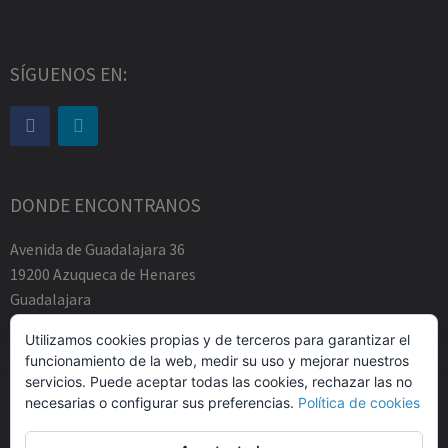
SÍGUENOS EN:
DONDE ENCONTRANOS
Avenida de Guadalajara 36
19200 Azuqueca de Henares
Guadalajara
Tfno.-+34 949883219
Utilizamos cookies propias y de terceros para garantizar el
contacto@abogadosfda.eu
funcionamiento de la web, medir su uso y mejorar nuestros
Mañanas de 10:00a 14:00
servicios. Puede aceptar todas las cookies, rechazar las no
Tardes de 17:00 a 20:00
necesarias o configurar sus preferencias.
Política de cookies