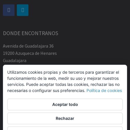
DONDE ENCONTRANOS
Avenida de Guadalajara 36
19200 Azuqueca de Henares
Guadalajara
Tfno.-+34 949883219
Utilizamos cookies propias y de terceros para garantizar el
contacto@abogadosfda.eu
funcionamiento de la web, medir su uso y mejorar nuestros
Mañanas de 10:00a 14:00
servicios. Puede aceptar todas las cookies, rechazar las no
Tardes de 17:00 a 20:00
necesarias o configurar sus preferencias.
Política de cookies
Aceptar todo
Rechazar
© Agustin Zamarro Mogarra Abogados 2026.
Allegiant
tema de