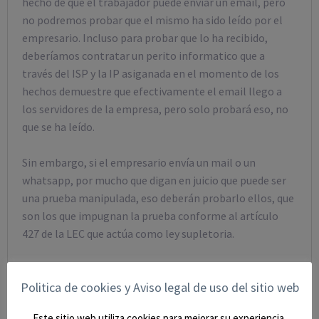
hecho de que el trabajador puede enviar un email, pero
no podremos probar que el mismo ha sido leído por el
empresario. Incluso para probar que lo ha recibido,
deberíamos contratar un perito informatico que a
través del ISP y la IP asiganada en el momento de los
hechos demuestre que efectivamente el email llego a
los servidores de la empresa, pero solo probará eso, no
que se ha leído.
Sin embargo, si el empresario envía un mail o un
whatsapp, por mucho que digan en juicio que puede ser
una prueba manipulada, eso deberán probarlo ellos, que
son los que impugnan la prueba conforme al artículo
427 de la LEC que actúa como ley supletoria.
Agustín Zamarro Mogarra
Politica de cookies y Aviso legal de uso del sitio web
Abogado Col. 4455 ICA Alcalá de Henares
Este sitio web utiliza cookies para mejorar su experiencia.