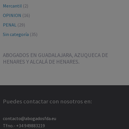
Mercantil
(2)
OPINION
(16)
PENAL
(29)
Sin categoría
(35)
ABOGADOS EN GUADALAJARA, AZUQUECA DE
HENARES Y ALCALÁ DE HENARES.
Puedes contactar con nosotros en:
contacto@abogadosfda.eu
Tfno.- +34 949883219