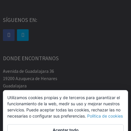
SÍGUENOS EN:
DONDE ENCONTRANOS
Avenida de Guadalajara 36
19200 Azuqueca de Henares
Guadalajara
Tfno.-+34 949883219
Utilizamos cookies propias y de terceros para garantizar el
contacto@abogadosfda.eu
funcionamiento de la web, medir su uso y mejorar nuestros
Mañanas de 10:00a 14:00
servicios. Puede aceptar todas las cookies, rechazar las no
Tardes de 17:00 a 20:00
necesarias o configurar sus preferencias.
Política de cookies
Aceptar todo