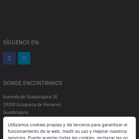
SÍGUENOS EN:
DONDE ENCONTRANOS
Avenida de Guadalajara 36
19200 Azuqueca de Henares
Guadalajara
Tfno.-+34 949883219
Utilizamos cookies propias y de terceros para garantizar el
contacto@abogadosfda.eu
funcionamiento de la web, medir su uso y mejorar nuestros
Mañanas de 10:00a 14:00
servicios. Puede aceptar todas las cookies, rechazar las no