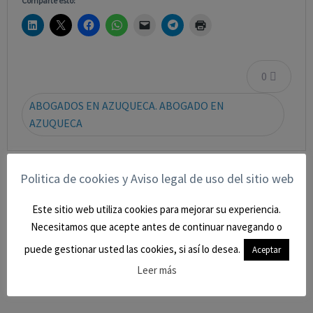
Comparte esto:
0
ABOGADOS EN AZUQUECA. ABOGADO EN
AZUQUECA
Politica de cookies y Aviso legal de uso del sitio web
« NUEVO CASO GANADO. SENTENCIA ABSOLUTORIA CLIENTE
ACUSADO DE ROBO CON FUERZA EN CASA HABITADA.
Este sitio web utiliza cookies para mejorar su experiencia.
Necesitamos que acepte antes de continuar navegando o
puede gestionar usted las cookies, si así lo desea.
NUEVO CASO DE ÉXITO. SENTENCIA A FAVOR DE UNA
Aceptar
PENSIONISTA A LA QUE LE HABÍAN RETIRADO LA PENSIÓN
Leer más
NO CONTRIBUTIVA. »