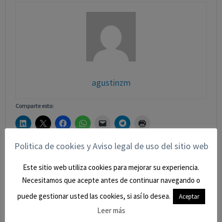
agustinzm
Comparte esto:
Politica de cookies y Aviso legal de uso del sitio web
0
Este sitio web utiliza cookies para mejorar su experiencia.
Necesitamos que acepte antes de continuar navegando o
puede gestionar usted las cookies, si así lo desea.
Aceptar
« Libertad de expresión. A vueltas con lo mismo.
Leer más