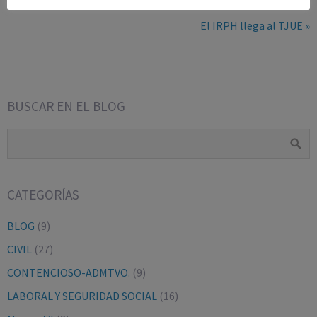
El IRPH llega al TJUE »
BUSCAR EN EL BLOG
CATEGORÍAS
BLOG
(9)
CIVIL
(27)
CONTENCIOSO-ADMTVO.
(9)
LABORAL Y SEGURIDAD SOCIAL
(16)