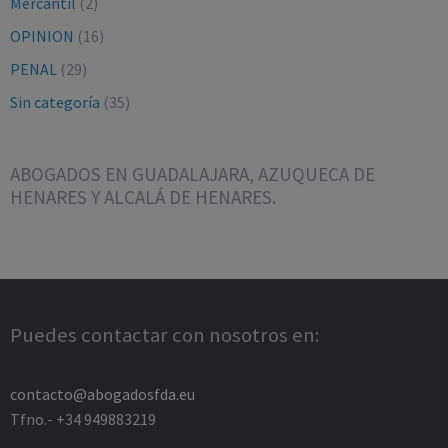
Mercantil
(2)
OPINION
(16)
PENAL
(29)
Sin categoría
(35)
ABOGADOS EN GUADALAJARA, AZUQUECA DE
HENARES Y ALCALÁ DE HENARES.
Puedes contactar con nosotros en:
contacto@abogadosfda.eu
Tfno.- +34 949883219